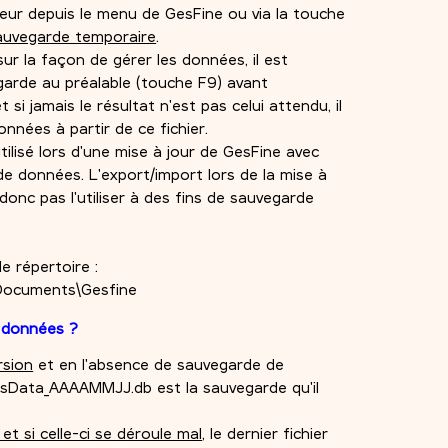
ateur depuis le menu de GesFine ou via la touche
auvegarde temporaire
.
ur la façon de gérer les données, il est
egarde au préalable (touche F9) avant
 si jamais le résultat n'est pas celui attendu, il
onnées à partir de ce fichier.
utilisé lors d'une mise à jour de GesFine avec
e données. L'export/import lors de la mise à
ut donc pas l'utiliser à des fins de sauvegarde
e répertoire :
Documents\Gesfine
s données ?
rsion
et en l'absence de sauvegarde de
r GesData_AAAAMMJJ.db est la sauvegarde qu'il
t si celle-ci se déroule mal
, le dernier fichier