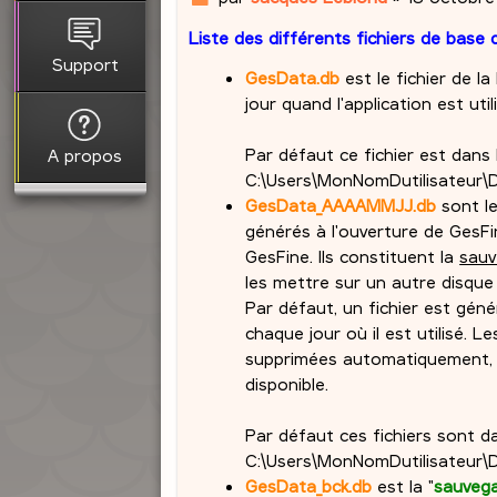
e
Liste des différents fichiers de base
s
s
Support
GesData.db
est le fichier de l
a
jour quand l'application est util
g
e
Par défaut ce fichier est dans l
A propos
C:\Users\MonNomDutilisateur\
GesData_AAAAMMJJ.db
sont le
générés à l'ouverture de GesFin
GesFine. Ils constituent la
sauv
les mettre sur un autre disque 
Par défaut, un fichier est géné
chaque jour où il est utilisé. 
supprimées automatiquement, sa
disponible.
Par défaut ces fichiers sont da
C:\Users\MonNomDutilisateur\
GesData_bck.db
est la "
sauvegar