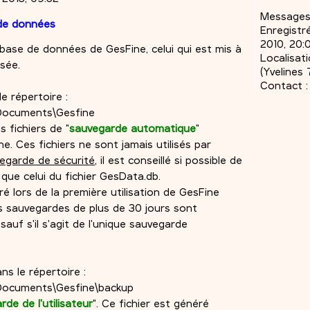
Messages
 de données
Enregistré
2010, 20:
a base de données de GesFine, celui qui est mis à
Localisati
isée.
(Yvelines 
Contact :
e répertoire :
Documents\Gesfine
s fichiers de "
sauvegarde automatique
"
e. Ces fichiers ne sont jamais utilisés par
egarde de sécurité
, il est conseillé si possible de
que celui du fichier GesData.db.
ré lors de la première utilisation de GesFine
Les sauvegardes de plus de 30 jours sont
uf s'il s'agit de l'unique sauvegarde
ns le répertoire :
Documents\Gesfine\backup
de de l'utilisateur
". Ce fichier est généré