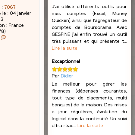
J'ai utilisé différents outils pour
 :
7067
 le :
04 janvier
mes comptes (Excel, Money
03
Quicken) ainsi que l'agrégateur de
on :
France
comptes de Boursorama. Avec
78)
GESFINE j'ai enfin trouvé un outil
C
très puissant et qui présente t...
o
Lire la suite
n
t
a
Exceptionnel
c
t
Par
Didier
e
Le meilleur pour gérer les
r
finances (dépenses courantes,
J
a
tout type de placements, multi
c
banques) de la maison. Des mises
q
à jour régulières, évolution du
u
logiciel dans la continuité. Un suivi
e
ultra réac...
Lire la suite
s
L