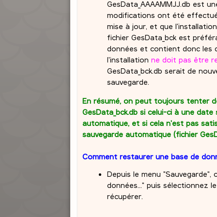
GesData_AAAAMMJJ.db est une 
modifications ont été effectué
mise à jour, et que l'installati
fichier GesData_bck est préféra
données et contient donc les 
l'installation
ne doit pas être 
GesData_bck.db serait de nouve
sauvegarde.
En résumé, on peut toujours tenter de
GesData_bck.db si celui-ci à une date
automatique, et si cela n'est pas satis
sauvegarde automatique (fichier Ge
Comment restaurer une base de don
Depuis le menu "Sauvegarde", c
données..." puis sélectionnez l
récupérer.