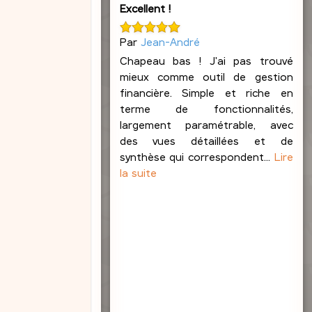
Excellent !
e
b
l
Par
Jean-André
o
Chapeau bas ! J'ai pas trouvé
n
mieux comme outil de gestion
d
financière. Simple et riche en
terme de fonctionnalités,
largement paramétrable, avec
des vues détaillées et de
synthèse qui correspondent...
Lire
la suite