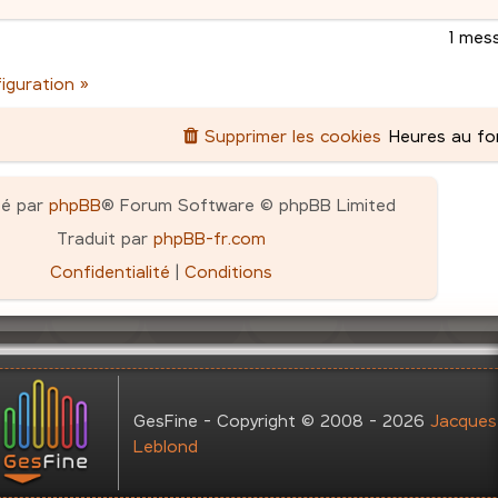
1 mes
figuration »
Supprimer les cookies
Heures au f
pé par
phpBB
® Forum Software © phpBB Limited
Traduit par
phpBB-fr.com
Confidentialité
|
Conditions
GesFine - Copyright © 2008 - 2026
Jacques
Leblond