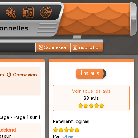
Connexion
Inscription
Vos avis
um
Connexion
Voir tous les avis
33 avis
sage • Page
1
sur
1
Excellent logiciel
Leblond
ateur
Par
Olivier