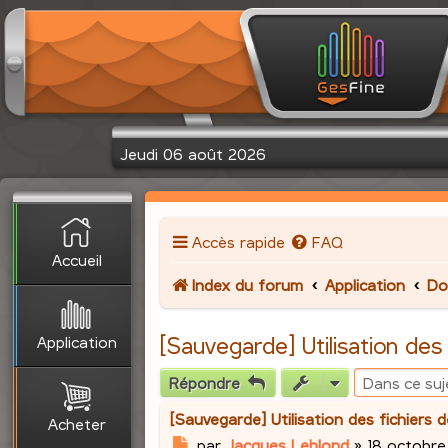
Jeudi 06 août 2026
Accès rapide
FAQ
Accueil
Index du forum
Application
Do
Application
[Sauvegarde] Utilisation des
Répondre
[Sauvegarde] Utilisation des fichiers
Acheter
M
par
Jacques Leblond
»
18 octobre