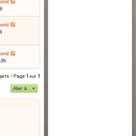
lond
48
lond
8
lond
:35
ujets • Page
1
sur
1
Aller à