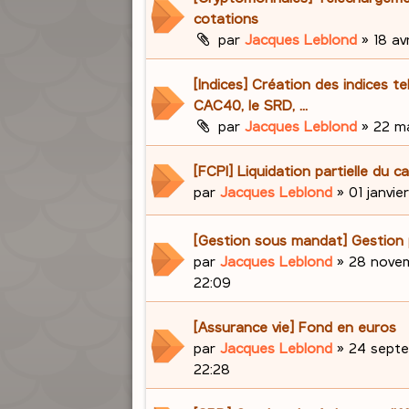
cotations
par
Jacques Leblond
»
18 avr
[Indices] Création des indices te
CAC40, le SRD, ...
par
Jacques Leblond
»
22 ma
[FCPI] Liquidation partielle du ca
par
Jacques Leblond
»
01 janvie
[Gestion sous mandat] Gestion 
par
Jacques Leblond
»
28 novem
22:09
[Assurance vie] Fond en euros
par
Jacques Leblond
»
24 septe
22:28