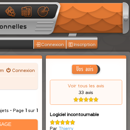
Connexion
Inscription
Vos avis
um
Connexion
Voir tous les avis
33 avis
ujets • Page
1
sur
1
Logiciel incontournable
SAGE
Par
Thierry