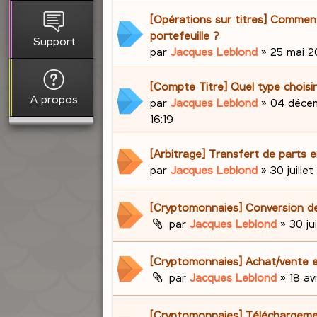
[Opérations sur titres] Comment 
portefeuille ?
Support
par
Jacques Leblond
»
25 mai 20
[Compte Titre] Quel type choisir
A propos
par
Jacques Leblond
»
04 décem
16:19
[Arbitrage] Transfert de parts e
par
Jacques Leblond
»
30 juillet
[Cryptomonnaies] Conversion d
par
Jacques Leblond
»
30 ju
[Cryptomonnaies] Achat/vente e
par
Jacques Leblond
»
18 av
[Cryptomonnaies] Téléchargem