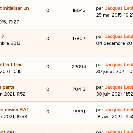
D
initialiser un
par
Jacques Leb
R
V
0
18643
e
25 mai 2015, 19:2
é
u
r
15, 19:27
n
p
e
i
D
 ?
par
Jacques Leb
R
V
0
17802
e
o
s
e
bre 2013,
04 décembre 2013
r
é
u
r
n
m
n
p
e
e
i
D
ntre titres
par
Jacques Leb
s
R
V
0
22094
s
e
o
s
e
 2021, 10:15
30 juillet 2021, 10
e
s
r
é
u
r
n
a
m
n
s
D
e parts
par
Jacques Leb
p
e
R
V
0
70415
g
e
i
s
e
in 2021, 11:52
30 juin 2021, 11:5
e
s
e
o
s
é
u
r
e
s
r
n
D
n devise FIAT
par
Jacques Leb
n
p
e
a
R
V
0
16681
m
i
s
e
ril 2021, 19:58
18 avril 2021, 19:
g
e
e
s
o
s
é
u
r
e
s
r
n
D
ent des
e
par
Jacques Leb
s
n