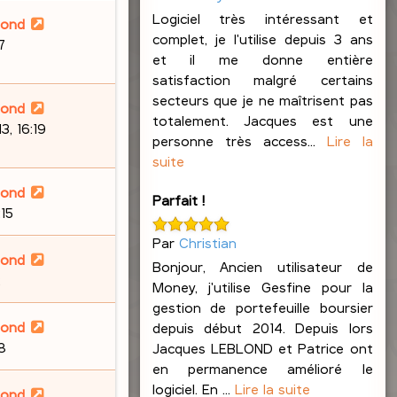
Logiciel très intéressant et
lond
complet, je l'utilise depuis 3 ans
7
et il me donne entière
satisfaction malgré certains
secteurs que je ne maîtrisent pas
lond
totalement. Jacques est une
, 16:19
personne très access...
Lire la
suite
lond
Parfait !
:15
Par
Christian
lond
Bonjour, Ancien utilisateur de
2
Money, j'utilise Gesfine pour la
gestion de portefeuille boursier
lond
depuis début 2014. Depuis lors
58
Jacques LEBLOND et Patrice ont
en permanence amélioré le
logiciel. En ...
Lire la suite
lond