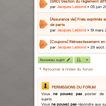
[SRD] Gestion du règlement dif
par
Jacques Leblond
»
05 juin 2
[Assurance vie] Frais exprimés 
de parts
par
Jacques Leblond
»
19 mars 2
[Coupons] Réinvestissement en
par
Jacques Leblond
»
29 août 
Nouveau sujet
Retourner à l’index du forum
PERMISSIONS DU FORUM
Vous
ne pouvez pas
poster de 
sujets
Vous
ne pouvez pas
répondre aux su