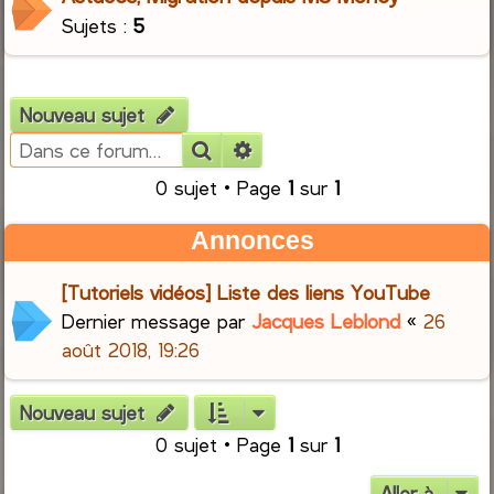
Sujets :
5
Nouveau sujet
Rechercher
Recherche avancée
0 sujet • Page
1
sur
1
Annonces
[Tutoriels vidéos] Liste des liens YouTube
Dernier message par
Jacques Leblond
«
26
août 2018, 19:26
Nouveau sujet
0 sujet • Page
1
sur
1
Aller à