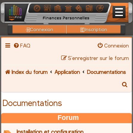
Connexion
Inscription
FAQ
Connexion
S’enregistrer sur le forum
Index du forum
Application
Documentations
R
e
Documentations
c
Forum
h
Installation et configuration
e