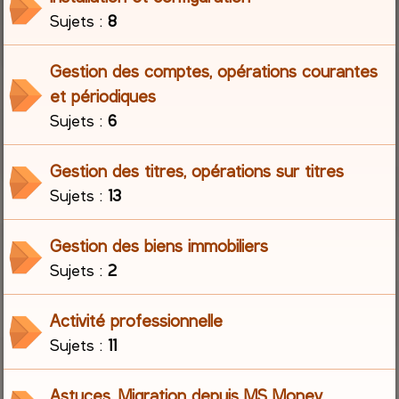
Sujets :
8
r
Gestion des comptes, opérations courantes
c
et périodiques
h
Sujets :
6
e
Gestion des titres, opérations sur titres
r
Sujets :
13
Gestion des biens immobiliers
Sujets :
2
Activité professionnelle
Sujets :
11
Astuces, Migration depuis MS Money