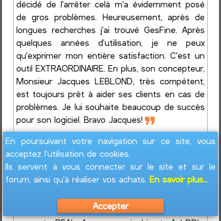
décidé de l'arrêter celà m'a évidemment posé
de gros problèmes. Heureusement, après de
longues recherches j'ai trouvé GesFine. Après
quelques années d'utilisation, je ne peux
qu'exprimer mon entière satisfaction. C'est un
outil EXTRAORDINAIRE. En plus, son concepteur,
Monsieur Jacques LEBLOND, très compétent,
est toujours prêt à aider ses clients en cas de
problèmes. Je lui souhaite beaucoup de succès
❞
pour son logiciel. Bravo Jacques!
En poursuivant votre navigation sur ce site, vous
Indispensable !!
acceptez l'utilisation de cookies.
Ils servent à vous connecter sur le site et sur le
Par
Christophe
forum, ainsi qu'à réaliser vos achats.
En savoir plus...
❝
Vu le nombre de comptes différents à
gérer pour un particulier comme moi intéressé
Accepter
par la finance personnelle (26 comptes: