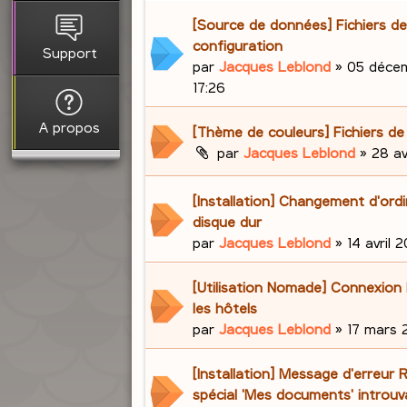
[Source de données] Fichiers d
configuration
Support
par
Jacques Leblond
»
05 déce
17:26
A propos
[Thème de couleurs] Fichiers de
par
Jacques Leblond
»
28 av
[Installation] Changement d'ord
disque dur
par
Jacques Leblond
»
14 avril 2
[Utilisation Nomade] Connexion 
les hôtels
par
Jacques Leblond
»
17 mars 2
[Installation] Message d'erreur 
spécial 'Mes documents' introuv