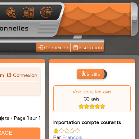
Connexion
Inscription
Vos avis
um
Connexion
Voir tous les avis
33 avis
ujets • Page
1
sur
1
Importation compte courants
SAGE
Par
François