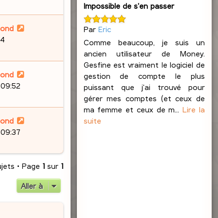
Impossible de s'en passer
lond
Par
Eric
24
Comme beaucoup, je suis un
ancien utilisateur de Money.
Gesfine est vraiment le logiciel de
lond
gestion de compte le plus
 09:52
puissant que j'ai trouvé pour
gérer mes comptes (et ceux de
ma femme et ceux de m...
Lire la
suite
lond
 09:37
ujets • Page
1
sur
1
Aller à