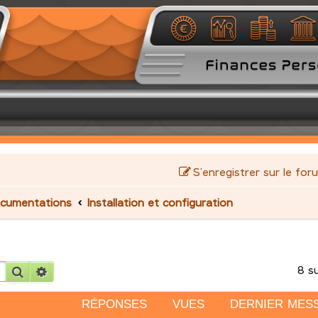
S’enregistrer sur le for
cumentations
Installation et configuration
8 s
Rechercher
Recherche avancée
RÉPONSES
VUES
DERNIER MES