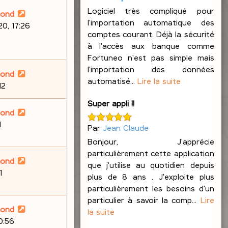
Logiciel très compliqué pour
lond
l'importation automatique des
0, 17:26
comptes courant. Déjà la sécurité
à l'accès aux banque comme
Fortuneo n'est pas simple mais
l'importation des données
lond
automatisé...
Lire la suite
12
Super appli !!
lond
1
Par
Jean Claude
Bonjour, J'apprécie
particulièrement cette application
lond
que j'utilise au quotidien depuis
1
plus de 8 ans . J'exploite plus
particulièrement les besoins d'un
particulier à savoir la comp...
Lire
lond
la suite
20:56