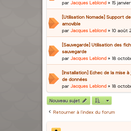
par
Jacques Leblond
»
15 janvie
[Utilisation Nomade] Support d
amovible
par
Jacques Leblond
»
10 août 2
[Sauvegarde] Utilisation des fich
sauvegarde
par
Jacques Leblond
»
18 octob
[Installation] Echec de la mise à
de données
par
Jacques Leblond
»
18 octob
Nouveau sujet
Retourner à l’index du forum