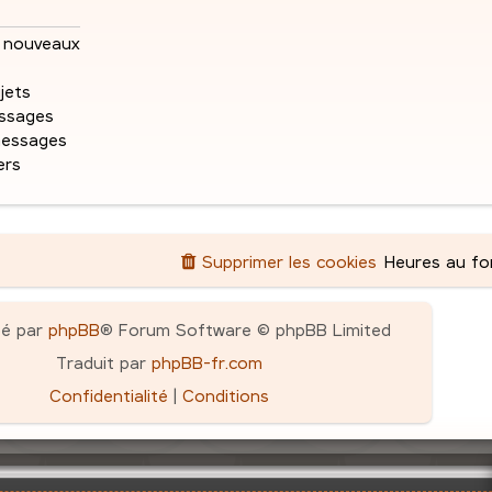
e
s
e
s
nouveaux
a
s
g
jets
e
ssages
messages
ers
Supprimer les cookies
Heures au f
pé par
phpBB
® Forum Software © phpBB Limited
Traduit par
phpBB-fr.com
Confidentialité
|
Conditions