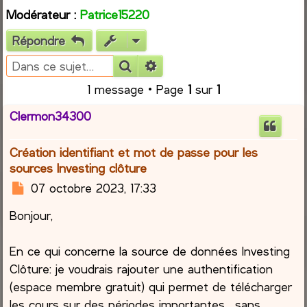
Modérateur :
Patrice15220
r
Répondre
c
Rechercher
Recherche avancée
h
1 message • Page
1
sur
1
e
Clermon34300
r
Création identifiant et mot de passe pour les
sources Investing clôture
M
07 octobre 2023, 17:33
e
Bonjour,
s
s
a
En ce qui concerne la source de données Investing
g
Clôture: je voudrais rajouter une authentification
e
(espace membre gratuit) qui permet de télécharger
les cours sur des périodes importantes , sans