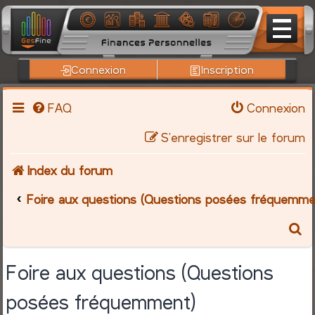
Connexion
Inscription
FAQ
Connexion
S’enregistrer sur le forum
Index du forum
Foire aux questions (Questions posées fréquemme
R
e
Foire aux questions (Questions
c
posées fréquemment)
h