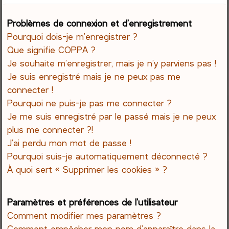
e
Problèmes de connexion et d’enregistrement
Pourquoi dois-je m’enregistrer ?
r
Que signifie COPPA ?
c
Je souhaite m’enregistrer, mais je n’y parviens pas !
Je suis enregistré mais je ne peux pas me
h
connecter !
Pourquoi ne puis-je pas me connecter ?
e
Je me suis enregistré par le passé mais je ne peux
r
plus me connecter ?!
J’ai perdu mon mot de passe !
Pourquoi suis-je automatiquement déconnecté ?
À quoi sert « Supprimer les cookies » ?
Paramètres et préférences de l’utilisateur
Comment modifier mes paramètres ?
Comment empêcher mon nom d’apparaître dans la