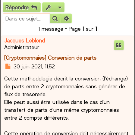
Répondre
e
Rechercher
Recherche avancée
r
1 message • Page
1
sur
1
c
Jacques Leblond
Administrateur
h
[Cryptomonnaies] Conversion de parts
e
M
30 juin 2021, 11:52
e
r
Cette méthodologie décrit la conversion (l'échange)
s
s
de parts entre 2 cryptomonnaies sans générer de
a
flux de trésorerie.
g
Elle peut aussi être utilisée dans le cas d'un
e
transfert de parts d'une même cryptomonnaies
entre 2 compte différents.
Cette opération de conversion doit nécessairement