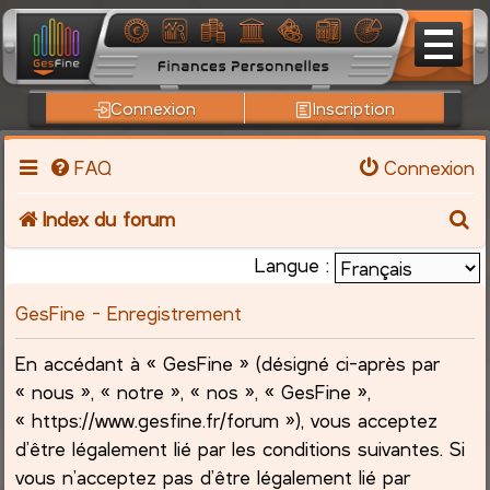
Connexion
Inscription
FAQ
Connexion
R
Index du forum
e
Langue :
c
GesFine - Enregistrement
h
En accédant à « GesFine » (désigné ci-après par
« nous », « notre », « nos », « GesFine »,
e
« https://www.gesfine.fr/forum »), vous acceptez
r
d’être légalement lié par les conditions suivantes. Si
vous n’acceptez pas d’être légalement lié par
c