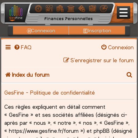
Connexion
Inscription
FAQ
Connexion
S’enregistrer sur le forum
R
Index du forum
e
GesFine - Politique de confidentialité
c
Ces règles expliquent en détail comment
h
« GesFine » et ses sociétés affiliées (désignés ci-
après par « nous », « notre », « nos », « GesFine »,
e
« https://www.gesfine.fr/forum ») et phpBB (désigné
r