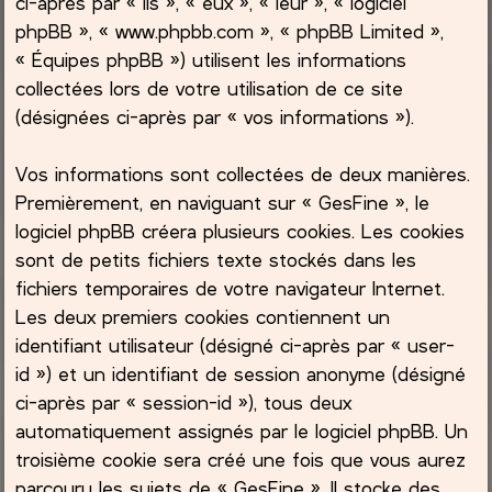
ci-après par « ils », « eux », « leur », « logiciel
phpBB », « www.phpbb.com », « phpBB Limited »,
c
« Équipes phpBB ») utilisent les informations
collectées lors de votre utilisation de ce site
h
(désignées ci-après par « vos informations »).
e
Vos informations sont collectées de deux manières.
r
Premièrement, en naviguant sur « GesFine », le
logiciel phpBB créera plusieurs cookies. Les cookies
sont de petits fichiers texte stockés dans les
fichiers temporaires de votre navigateur Internet.
Les deux premiers cookies contiennent un
identifiant utilisateur (désigné ci-après par « user-
id ») et un identifiant de session anonyme (désigné
ci-après par « session-id »), tous deux
automatiquement assignés par le logiciel phpBB. Un
troisième cookie sera créé une fois que vous aurez
parcouru les sujets de « GesFine ». Il stocke des