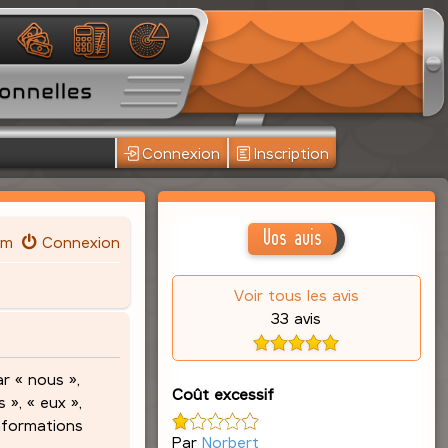
Connexion
Inscription
Vos avis
um
Connexion
Voir tous les avis
33 avis
r « nous »,
Coût excessif
 », « eux »,
informations
Par
Norbert