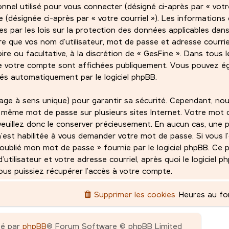
sonnel utilisé pour vous connecter (désigné ci-après par « vot
de (désignée ci-après par « votre courriel »). Les informations
 par les lois sur la protection des données applicables dans
e que vos nom d’utilisateur, mot de passe et adresse courri
ire ou facultative, à la discrétion de « GesFine ». Dans tous l
de votre compte sont affichées publiquement. Vous pouvez ég
rés automatiquement par le logiciel phpBB.
age à sens unique) pour garantir sa sécurité. Cependant, no
 même mot de passe sur plusieurs sites Internet. Votre mot 
veuillez donc le conserver précieusement. En aucun cas, une p
n’est habilitée à vous demander votre mot de passe. Si vous l’
ai oublié mon mot de passe » fournie par le logiciel phpBB. Ce
ilisateur et votre adresse courriel, après quoi le logiciel 
s puissiez récupérer l’accès à votre compte.
Supprimer les cookies
Heures au f
pé par
phpBB
® Forum Software © phpBB Limited