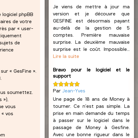
Je viens de mettre à jour ma
version et je découvre que
 logiciel phpBB
GESFINE est désormais payant
raires de votre
au-delà de la gestion de 5
rès par « user-
comptes. Première mauvaise
atiquement
surprise. La deuxième mauvaise
sujets de
surprise est le coût. Impossible...
érience
Lire la suite
Bravo pour le logiciel et le
sur « GesFine ».
support
.
Par
Jean-Yves
nous soumettez.
Une page de 18 ans de Money à
 »),
tourner. Ce n'est pas simple. La
ue vous
prise en main demande du temps
 « vos
à passer sur le logiciel dans le
passage de Money à Gesfine.
Avec une bonne rigueur dans le
nom