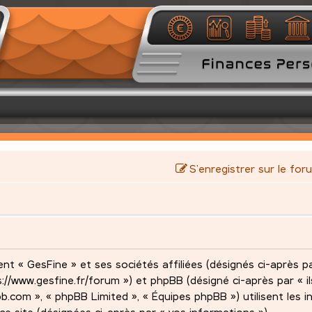
S’enregistrer sur le for
nt « GesFine » et ses sociétés affiliées (désignés ci-après pa
s://www.gesfine.fr/forum ») et phpBB (désigné ci-après par « ils
pbb.com », « phpBB Limited », « Équipes phpBB ») utilisent les 
 ce site (désignées ci-après par « vos informations »).