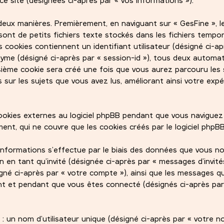
eux manières. Premièrement, en naviguant sur « GesFine », le
sont de petits fichiers texte stockés dans les fichiers tempo
 cookies contiennent un identifiant utilisateur (désigné ci-ap
onyme (désigné ci-après par « session-id »), tous deux autom
oisième cookie sera créé une fois que vous aurez parcouru les 
s sur les sujets que vous avez lus, améliorant ainsi votre exp
kies externes au logiciel phpBB pendant que vous naviguez 
nt, qui ne couvre que les cookies créés par le logiciel phpBB
informations s’effectue par le biais des données que vous 
ion en tant qu’invité (désignée ci-après par « messages d’invités
igné ci-après par « votre compte »), ainsi que les messages q
t et pendant que vous êtes connecté (désignés ci-après par
 un nom d’utilisateur unique (désigné ci-après par « votre 