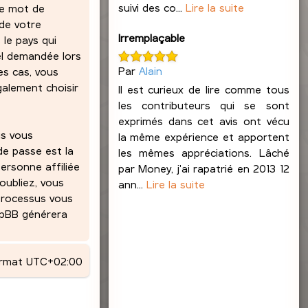
suivi des co...
Lire la suite
re mot de
 de votre
Irremplaçable
 le pays qui
el demandée lors
Par
Alain
es cas, vous
alement choisir
Il est curieux de lire comme tous
les contributeurs qui se sont
exprimés dans cet avis ont vécu
us vous
la même expérience et apportent
de passe est la
les mêmes appréciations. Lâché
ersonne affiliée
par Money, j'ai rapatrié en 2013 12
oubliez, vous
ann...
Lire la suite
 processus vous
phpBB générera
ormat
UTC+02:00