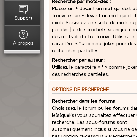
Recherche par mots-clés :
Placez un
+
devant un mot qui doit ê
trouvé et un
-
devant un mot qui doit
Support
exclu. Saisissez une suite de mots sé
par des
|
entre crochets si uniquemen
des mots doit être trouvé. Utilisez le
A propos
caractère « * » comme joker pour des
recherches partielles.
Rechercher par auteur :
Utilisez le caractère « * » comme joke
des recherches partielles.
OPTIONS DE RECHERCHE
Rechercher dans les forums :
Choisissez le forum ou les forums da
le(s)quel(s) vous souhaitez effectuer
recherche. Les sous-forums sont
automatiquement inclus si vous ne dé
pas l’option ci-dessous « Rechercher 