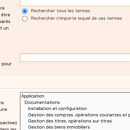
tre
Rechercher tous les termes
 être
Rechercher n’importe lequel de ces termes
parés
t un
r pour
ns
 une
sactivez
dans les