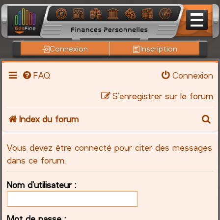
Connexion
Inscription
FAQ
Connexion
S’enregistrer sur le forum
R
Index du forum
e
Vous devez être connecté pour citer des messages
c
dans ce forum.
h
Nom d’utilisateur :
e
Mot de passe :
r