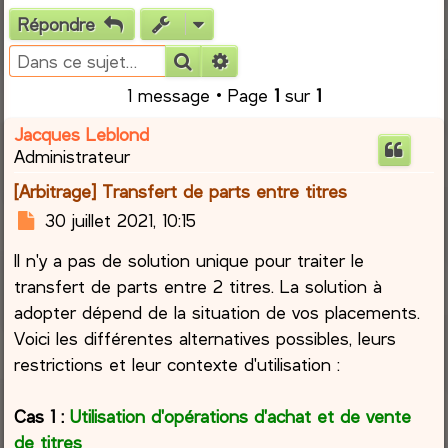
Répondre
e
Rechercher
Recherche avancée
r
1 message • Page
1
sur
1
c
Jacques Leblond
Administrateur
h
[Arbitrage] Transfert de parts entre titres
e
M
30 juillet 2021, 10:15
e
r
Il n'y a pas de solution unique pour traiter le
s
s
transfert de parts entre 2 titres. La solution à
a
adopter dépend de la situation de vos placements.
g
Voici les différentes alternatives possibles, leurs
e
restrictions et leur contexte d'utilisation :
Cas 1 :
Utilisation d'opérations d'achat et de vente
de titres