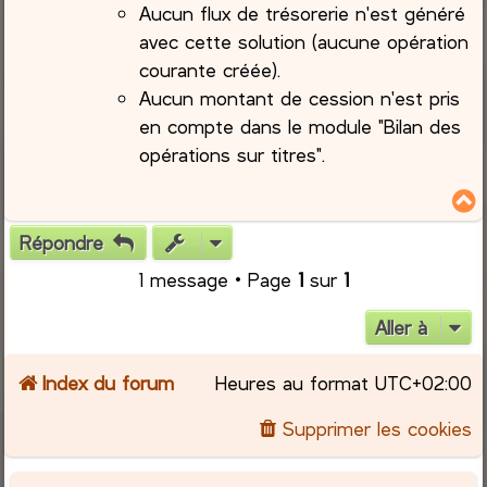
Aucun flux de trésorerie n'est généré
avec cette solution (aucune opération
courante créée).
Aucun montant de cession n'est pris
en compte dans le module "Bilan des
opérations sur titres".
Répondre
t
1 message • Page
1
sur
1
Aller à
Index du forum
Heures au format
UTC+02:00
Supprimer les cookies