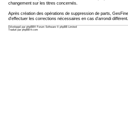
changement sur les titres concernés.
Après création des opérations de suppression de parts, GesFine a
d'effectuer les corrections nécessaires en cas d'arrondi différent
Développé par
phpBB
® Forum Software © phpBB Limited
Traduit par
phpBB-fr.com