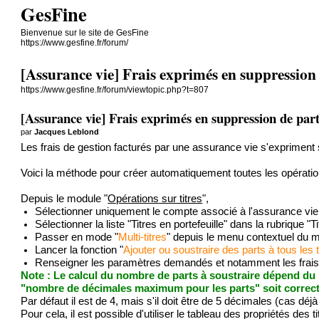
GesFine
Bienvenue sur le site de GesFine
https://www.gesfine.fr/forum/
[Assurance vie] Frais exprimés en suppression
https://www.gesfine.fr/forum/viewtopic.php?t=807
[Assurance vie] Frais exprimés en suppression de par
par
Jacques Leblond
Les frais de gestion facturés par une assurance vie s'expriment
Voici la méthode pour créer automatiquement toutes les opérati
Depuis le module "
Opérations sur titres
",
Sélectionner uniquement le compte associé à l'assurance vie
Sélectionner la liste "Titres en portefeuille" dans la rubrique "
Passer en mode "
Multi-titres
" depuis le menu contextuel du 
Lancer la fonction "
Ajouter ou soustraire des parts à tous les 
Renseigner les paramètres demandés et notamment les frais e
Note : Le calcul du nombre de parts à soustraire dépend du 
"nombre de décimales maximum pour les parts" soit correcte
Par défaut il est de 4, mais s'il doit être de 5 décimales (cas déj
Pour cela, il est possible d'utiliser le tableau des propriétés des