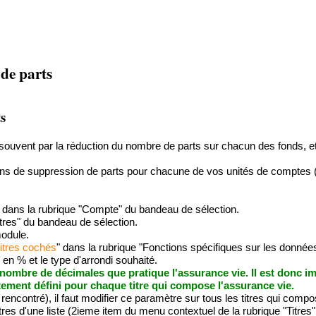
 de parts
ts
 souvent par la réduction du nombre de parts sur chacun des fonds, et
ons de suppression de parts pour chacune de vos unités de comptes (
 dans la rubrique "Compte" du bandeau de sélection.
Titres" du bandeau de sélection.
module.
titres cochés
" dans la rubrique "Fonctions spécifiques sur les donné
n % et le type d'arrondi souhaité.
nombre de décimales que pratique l'assurance vie. Il est donc im
ment défini pour chaque titre qui compose l'assurance vie.
à rencontré), il faut modifier ce paramètre sur tous les titres qui comp
 titres d'une liste (2ieme item du menu contextuel de la rubrique "Titr