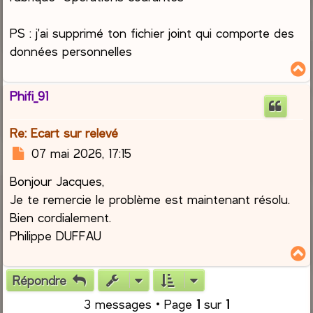
PS : j'ai supprimé ton fichier joint qui comporte des
données personnelles
Phifi_91
t
Re: Ecart sur relevé
M
07 mai 2026, 17:15
e
Bonjour Jacques,
s
s
Je te remercie le problème est maintenant résolu.
a
Bien cordialement.
g
Philippe DUFFAU
e
Répondre
t
3 messages • Page
1
sur
1