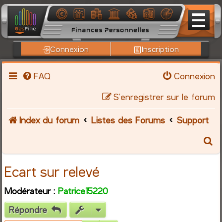
Connexion
Inscription
FAQ
Connexion
S’enregistrer sur le forum
Index du forum
Listes des Forums
Support
R
e
Ecart sur relevé
c
Modérateur :
Patrice15220
h
Répondre
e