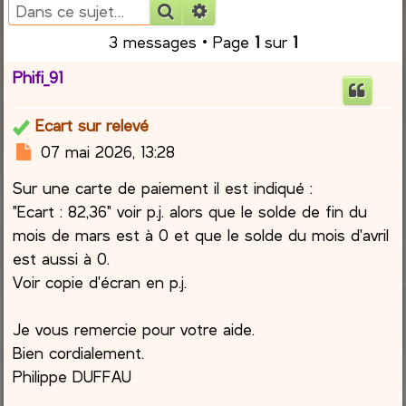
Rechercher
Recherche avancée
r
3 messages • Page
1
sur
1
c
Phifi_91
h
Ecart sur relevé
e
M
07 mai 2026, 13:28
e
r
Sur une carte de paiement il est indiqué :
s
s
"Ecart : 82,36" voir p.j. alors que le solde de fin du
a
mois de mars est à 0 et que le solde du mois d'avril
g
est aussi à 0.
e
Voir copie d'écran en p.j.
Je vous remercie pour votre aide.
Bien cordialement.
Philippe DUFFAU