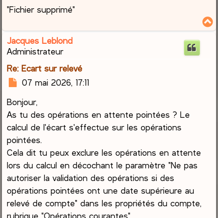
"Fichier supprimé"
Jacques Leblond
t
Administrateur
Re: Ecart sur relevé
M
07 mai 2026, 17:11
e
Bonjour,
s
s
As tu des opérations en attente pointées ? Le
a
calcul de l'écart s'effectue sur les opérations
g
pointées.
e
Cela dit tu peux exclure les opérations en attente
lors du calcul en décochant le paramètre "Ne pas
autoriser la validation des opérations si des
opérations pointées ont une date supérieure au
relevé de compte" dans les propriétés du compte,
rubrique "Opérations courantes"