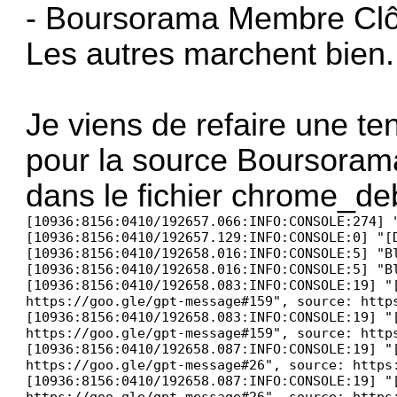
- Boursorama Membre Clô
Les autres marchent bien.
Je viens de refaire une te
pour la source Boursorama.
dans le fichier chrome_deb
[10936:8156:0410/192657.066:INFO:CONSOLE:274] "JQMIGRATE: Migrate is installed with logging active, version 3.0.0", source: https://www.boursorama.com/build/foot1c08b7ef155ffbb3b9dd.js (274)
[10936:8156:0410/192657.129:INFO:CONSOLE:0] "[DOM] Input elements should have autocomplete attributes (suggested: "current-password"): (More info: https://goo.gl/9p2vKq) %o", source: https://www.boursorama.com/bourse/ (0)
[10936:8156:0410/192658.016:INFO:CONSOLE:5] "Blocked script execution in 'about:blank' because the document's frame is sandboxed and the 'allow-scripts' permission is not set.", source: https://t.contentsquare.net/uxa/5e822f66900d8.js (5)
[10936:8156:0410/192658.016:INFO:CONSOLE:5] "Blocked script execution in 'about:blank' because the document's frame is sandboxed and the 'allow-scripts' permission is not set.", source: https://t.contentsquare.net/uxa/5e822f66900d8.js (5)
[10936:8156:0410/192658.083:INFO:CONSOLE:19] "[GPT] Invalid value encountered when calling: googletag.setConfig.targeting: {}
https://goo.gle/gpt-message#159", source: https://securepubads.g.doubleclick.net/pagead/managed/js/gpt/m202604080101/pubads_impl.js?cb=31097742 (19)
[10936:8156:0410/192658.083:INFO:CONSOLE:19] "[GPT] Invalid value encountered when calling: googletag.setConfig.targeting: {}
https://goo.gle/gpt-message#159", source: https://securepubads.g.doubleclick.net/pagead/managed/js/gpt/m202604080101/pubads_impl.js?cb=31097742 (19)
[10936:8156:0410/192658.087:INFO:CONSOLE:19] "[GPT] Div ID passed to googletag.display() does not match any defined slots: brs-gpt-ad-floating-1000x700.
https://goo.gle/gpt-message#26", source: https://securepubads.g.doubleclick.net/pagead/managed/js/gpt/m202604080101/pubads_impl.js?cb=31097742 (19)
[10936:8156:0410/192658.087:INFO:CONSOLE:19] "[GPT] Div ID passed to googletag.display() does not match any defined slots: brs-gpt-ad-anchor-320x100.
https://goo.gle/gpt-message#26", source: https://securepubads.g.doubleclick.net/pagead/managed/js/gpt/m202604080101/pubads_impl.js?cb=31097742 (19)
[10936:22004:0410/192658.209:WARNING:cef\libcef\browser\browser_info.cc:370] Returning a speculative frame for [820,12]
[10936:8156:0410/192658.277:WARNING:cef\libcef\browser\browser_info.cc:370] Returning a speculative frame for [820,12]
[10936:8156:0410/192658.277:WARNING:cef\libcef\browser\browser_info.cc:370] Returning a speculative frame for [820,12]
[10936:8156:0410/192658.277:WARNING:cef\libcef\bro