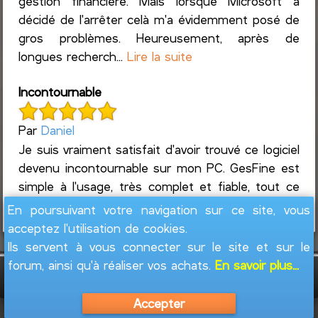
gestion financière. Mais lorsque Microsoft a
décidé de l'arrêter celà m'a évidemment posé de
gros problèmes. Heureusement, après de
longues recherch...
Lire la suite
Incontournable
Par
Daniel
Je suis vraiment satisfait d'avoir trouvé ce logiciel
devenu incontournable sur mon PC. GesFine est
simple à l'usage, très complet et fiable, tout ce
que l'on attend d'un logiciel de com...
Lire la suite
En poursuivant votre navigation sur ce site, vous
acceptez l'utilisation de cookies.
Ils servent à vous connecter sur le site et sur le
forum, ainsi qu'à réaliser vos achats.
En savoir plus...
GesFine - Copyright © 2008 - 2026
Jacques
Leblond
Accepter