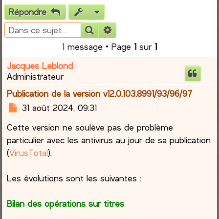
Répondre
e
Rechercher
Recherche avancée
r
1 message • Page
1
sur
1
c
Jacques Leblond
Administrateur
h
Publication de la version v12.0.103.8991/93/96/97
e
M
31 août 2024, 09:31
e
r
Cette version ne soulève pas de problème
s
s
particulier avec les antivirus au jour de sa publication
a
(
VirusTotal
).
g
e
Les évolutions sont les suivantes :
Bilan des opérations sur titres