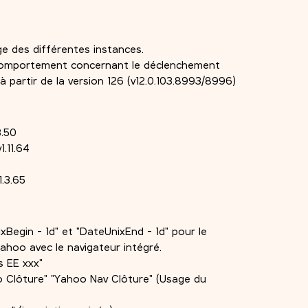
ge des différentes instances.
comportement concernant le déclenchement
partir de la version 126 (v12.0.103.8993/8996)
3.50
1.11.64
.3.65
Begin - 1d" et "DateUnixEnd - 1d" pour le
hoo avec le navigateur intégré.
s EE xxx"
o Clôture" "Yahoo Nav Clôture" (Usage du