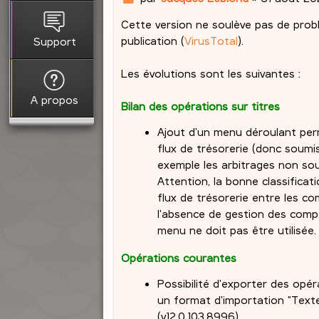
e
Cette version ne soulève pas de problè
s
s
publication (
VirusTotal
).
Support
a
g
Les évolutions sont les suivantes :
e
A propos
Bilan des opérations sur titres
Ajout d'un menu déroulant per
flux de trésorerie (donc soumis
exemple les arbitrages non soum
Attention, la bonne classifica
flux de trésorerie entre les c
l'absence de gestion des comp
menu ne doit pas être utilisée.
Opérations courantes
Possibilité d'exporter des op
un format d'importation "Text
(v12.0.103.8996).