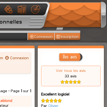
Connexion
Inscription
Vos avis
um
Connexion
Voir tous les avis
33 avis
sage • Page
1
sur
1
Excellent logiciel
Leblond
ateur
Par
Olivier