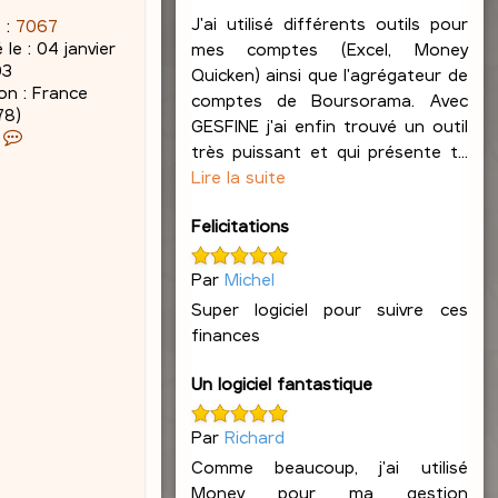
J'ai utilisé différents outils pour
 :
7067
 le :
04 janvier
mes comptes (Excel, Money
03
Quicken) ainsi que l'agrégateur de
on :
France
comptes de Boursorama. Avec
78)
GESFINE j'ai enfin trouvé un outil
C
très puissant et qui présente t...
o
Lire la suite
n
t
a
Felicitations
c
t
Par
Michel
e
Super logiciel pour suivre ces
r
finances
J
a
c
Un logiciel fantastique
q
u
Par
Richard
e
Comme beaucoup, j'ai utilisé
s
L
Money pour ma gestion