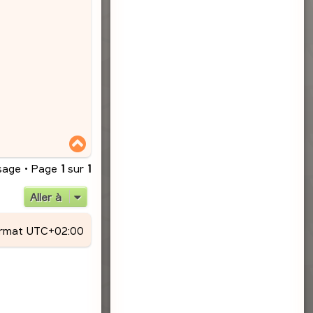
H
a
u
sage • Page
1
sur
1
t
Aller à
ormat
UTC+02:00