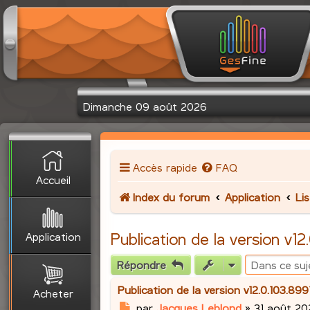
Dimanche 09 août 2026
Accès rapide
FAQ
Accueil
Index du forum
Application
Li
Application
Publication de la version v1
Répondre
Publication de la version v12.0.103.89
Acheter
M
par
Jacques Leblond
»
31 août 20