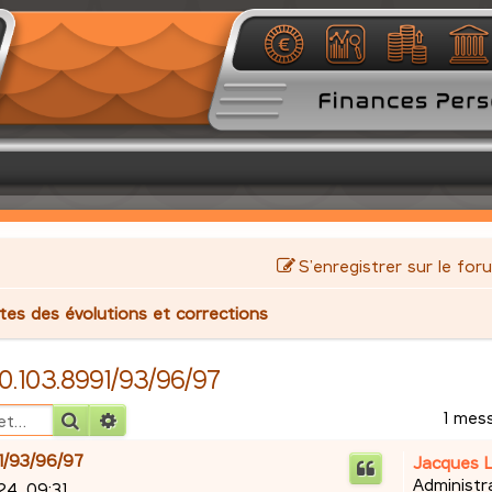
S’enregistrer sur le for
stes des évolutions et corrections
2.0.103.8991/93/96/97
1 mes
Rechercher
Recherche avancée
91/93/96/97
Jacques 
Administr
24, 09:31