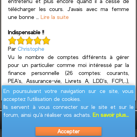
entretenu et plus encore quand il a cessé de
télécharger les cours. J'avais avec ma femme
une bonne ...
Lire la suite
Indispensable !!
Par
Christophe
Vu le nombre de comptes différents à gérer
pour un particulier comme moi intéressé par la
finance personnelle (26 comptes: courants,
PEA's, Assurance-vie, Livrets A, LDD's, FCPI,...),
ainsi que l...
Lire la suite
En poursuivant votre navigation sur ce site, vous
acceptez l'utilisation de cookies.
Ils servent à vous connecter sur le site et sur le
forum, ainsi qu'à réaliser vos achats.
En savoir plus...
GesFine - Copyright © 2008 - 2026
Jacques
Leblond
Accepter