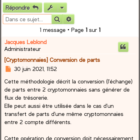
Répondre
e
Rechercher
Recherche avancée
r
1 message • Page
1
sur
1
c
Jacques Leblond
Administrateur
h
[Cryptomonnaies] Conversion de parts
e
M
30 juin 2021, 11:52
e
r
Cette méthodologie décrit la conversion (l'échange)
s
s
de parts entre 2 cryptomonnaies sans générer de
a
flux de trésorerie.
g
Elle peut aussi être utilisée dans le cas d'un
e
transfert de parts d'une même cryptomonnaies
entre 2 compte différents.
Cette opération de conversion doit nécessairement