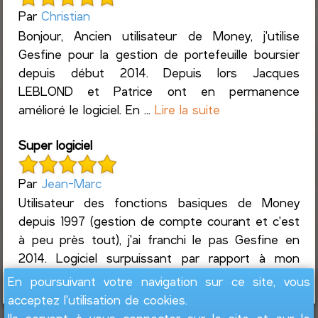
Par
Christian
Bonjour, Ancien utilisateur de Money, j'utilise
Gesfine pour la gestion de portefeuille boursier
depuis début 2014. Depuis lors Jacques
LEBLOND et Patrice ont en permanence
amélioré le logiciel. En ...
Lire la suite
Super logiciel
Par
Jean-Marc
Utilisateur des fonctions basiques de Money
depuis 1997 (gestion de compte courant et c'est
à peu près tout), j'ai franchi le pas Gesfine en
2014. Logiciel surpuissant par rapport à mon
usage, j...
Lire la suite
En poursuivant votre navigation sur ce site, vous
acceptez l'utilisation de cookies.
Ils servent à vous connecter sur le site et sur le