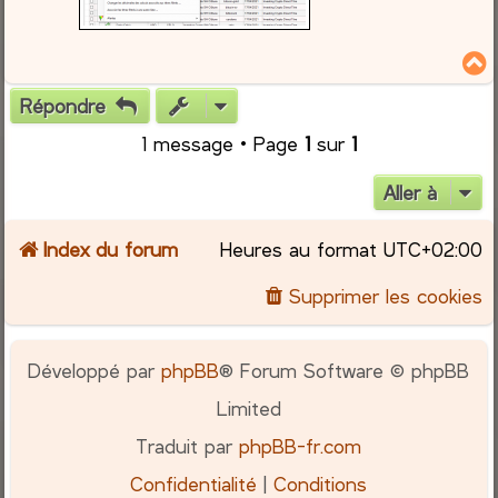
Répondre
t
1 message • Page
1
sur
1
Aller à
Index du forum
Heures au format
UTC+02:00
Supprimer les cookies
Développé par
phpBB
® Forum Software © phpBB
Limited
Traduit par
phpBB-fr.com
Confidentialité
|
Conditions