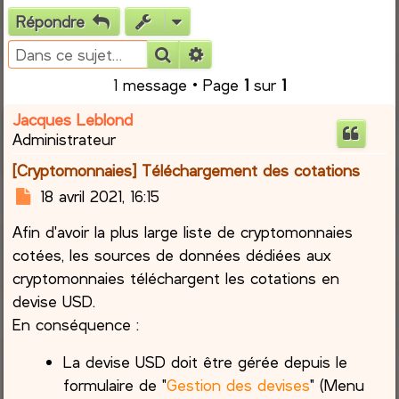
Répondre
e
Rechercher
Recherche avancée
r
1 message • Page
1
sur
1
c
Jacques Leblond
Administrateur
h
[Cryptomonnaies] Téléchargement des cotations
e
M
18 avril 2021, 16:15
e
r
Afin d'avoir la plus large liste de cryptomonnaies
s
s
cotées, les sources de données dédiées aux
a
cryptomonnaies téléchargent les cotations en
g
devise USD.
e
En conséquence :
La devise USD doit être gérée depuis le
formulaire de "
Gestion des devises
" (Menu