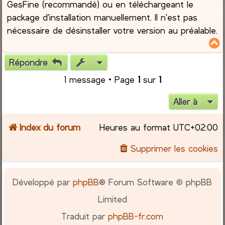
GesFine (recommandé) ou en téléchargeant le
package d'installation manuellement. Il n'est pas
nécessaire de désinstaller votre version au préalable.
Répondre
t
1 message • Page
1
sur
1
Aller à
Index du forum
Heures au format
UTC+02:00
Supprimer les cookies
Développé par
phpBB
® Forum Software © phpBB
Limited
Traduit par
phpBB-fr.com