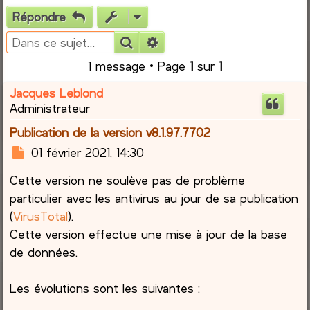
Répondre
e
Rechercher
Recherche avancée
r
1 message • Page
1
sur
1
c
Jacques Leblond
Administrateur
h
Publication de la version v8.1.97.7702
e
M
01 février 2021, 14:30
e
r
Cette version ne soulève pas de problème
s
s
particulier avec les antivirus au jour de sa publication
a
(
VirusTotal
).
g
Cette version effectue une mise à jour de la base
e
de données.
Les évolutions sont les suivantes :