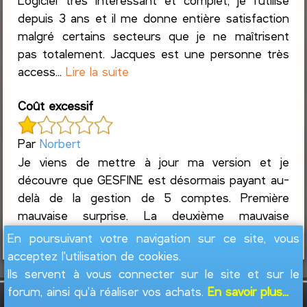
Logiciel très intéressant et complet, je l'utilise
depuis 3 ans et il me donne entière satisfaction
malgré certains secteurs que je ne maîtrisent
pas totalement. Jacques est une personne très
access...
Lire la suite
Coût excessif
Par
Norbert
Je viens de mettre à jour ma version et je
découvre que GESFINE est désormais payant au-
delà de la gestion de 5 comptes. Première
mauvaise surprise. La deuxième mauvaise
surprise est le coût. Impossible...
Lire la suite
En poursuivant votre navigation sur ce site, vous
acceptez l'utilisation de cookies.
Ils servent à vous connecter sur le site et sur le
forum, ainsi qu'à réaliser vos achats.
En savoir plus...
GesFine - Copyright © 2008 - 2026
Jacques