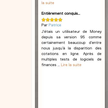
la suite
e
b
l
Entièrement conquis...
o
n
Par
Patrice
d
J'étais un utilisateur de Money
depuis sa version 95 comme
certainement beaucoup d'entre
nous jusqu'à la disparition des
cotations en ligne. Après de
multiples tests de logiciels de
finances ...
Lire la suite