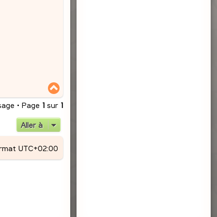
H
a
u
sage • Page
1
sur
1
t
Aller à
ormat
UTC+02:00