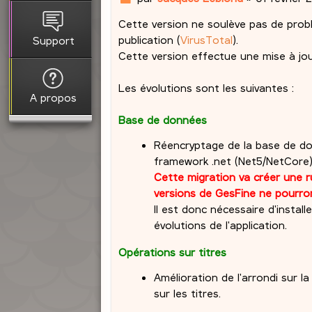
e
Cette version ne soulève pas de problè
s
s
publication (
VirusTotal
).
Support
a
Cette version effectue une mise à jo
g
e
Les évolutions sont les suivantes :
A propos
Base de données
Réencryptage de la base de do
framework .net (Net5/NetCore) v
Cette migration va créer une r
versions de GesFine ne pourron
Il est donc nécessaire d'instal
évolutions de l'application.
Opérations sur titres
Amélioration de l'arrondi sur l
sur les titres.