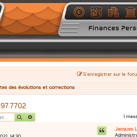
S’enregistrer sur le for
stes des évolutions et corrections
1.97.7702
1 mes
Rechercher
Recherche avancée
Jacques 
Administr
2021, 14:30