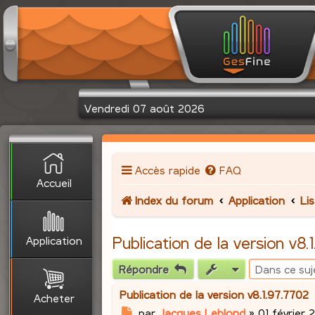
Vendredi 07 août 2026
Accès rapide
FAQ
Accueil
Index du forum
Application
Li
Application
Publication de la version v8.
Répondre
Publication de la version v8.1.97.7702
Acheter
M
par
Jacques Leblond
»
01 février 