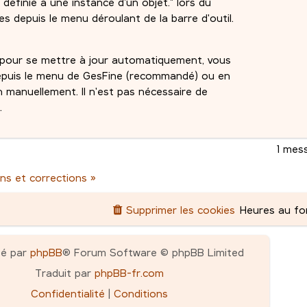
 définie à une instance d'un objet." lors du
 depuis le menu déroulant de la barre d'outil.
é pour se mettre à jour automatiquement, vous
depuis le menu de GesFine (recommandé) ou en
n manuellement. Il n'est pas nécessaire de
.
1 mes
ns et corrections »
Supprimer les cookies
Heures au f
pé par
phpBB
® Forum Software © phpBB Limited
Traduit par
phpBB-fr.com
Confidentialité
|
Conditions