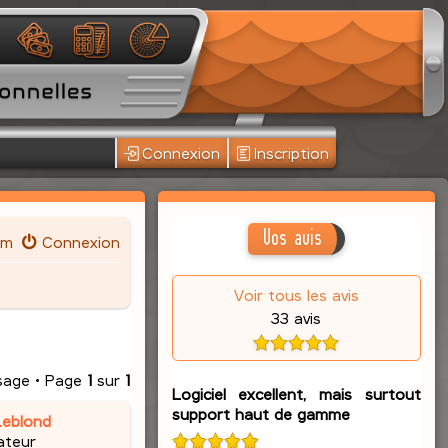
Connexion
Inscription
Vos avis
um
Connexion
Voir tous les avis
33 avis
sage • Page
1
sur
1
Logiciel excellent, mais surtout
support haut de gamme
Leblond
ateur