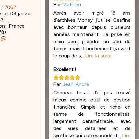
Par
Mathieu
 :
7067
Après avoir migré 15 ans
 le :
04 janvier
03
d'archives Money, j'utilise Gesfine
on :
France
avec bonheur depuis plusieurs
78)
années maintenant. La prise en
C
main peut prendre un peu de
o
temps, mais franchement ça vaut
n
le coup de s...
Lire la suite
t
a
c
Excellent !
t
e
Par
Jean-André
r
Chapeau bas ! J'ai pas trouvé
J
mieux comme outil de gestion
a
c
financière. Simple et riche en
q
terme de fonctionnalités,
u
largement paramétrable, avec
e
des vues détaillées et de
s
synthèse qui correspondent...
Lire
L