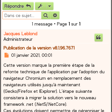
Répondre
e
Rechercher
Recherche avancée
r
1 message • Page
1
sur
1
c
Jacques Leblond
Administrateur
h
Publication de la version v8.1.96.7671
e
M
01 janvier 2021, 00:01
e
r
Cette version marque la première étape de la
s
s
refonte technique de l'application par l'adoption du
a
navigateur Chromium en remplacement des
g
navigateurs utilisés jusqu'à maintenant
e
(Gecko/Firefox et IExplorer). L'étape suivante
consistera à migrer la solution vers le nouveau
framework .net (.Net5/.NetCore).
Ces évolutions doivent permettre de pérenniser le