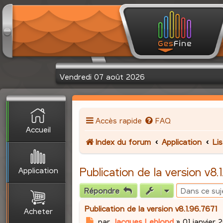
Vendredi 07 août 2026
Accès rapide
FAQ
Accueil
Index du forum
Application
Li
Application
Publication de la version v8.
Répondre
Publication de la version v8.1.96.7671
Acheter
M
par
Jacques Leblond
»
01 janvier 