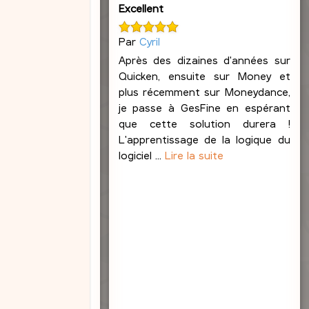
Excellent
e
b
l
Par
Cyril
o
Après des dizaines d'années sur
n
Quicken, ensuite sur Money et
d
plus récemment sur Moneydance,
je passe à GesFine en espérant
que cette solution durera !
L'apprentissage de la logique du
logiciel ...
Lire la suite