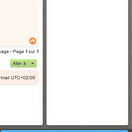
H
a
u
sage • Page
1
sur
1
t
Aller à
ormat
UTC+02:00