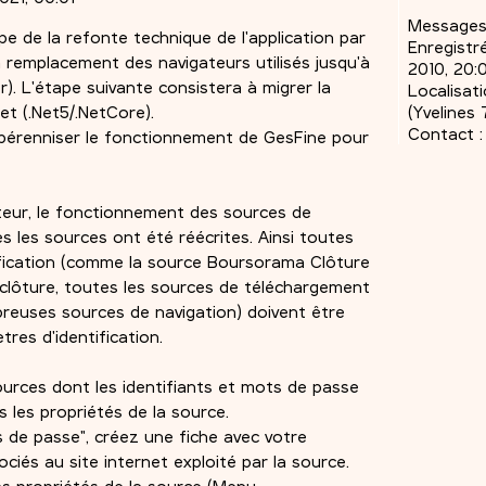
Messages
e de la refonte technique de l'application par
Enregistré
 remplacement des navigateurs utilisés jusqu'à
2010, 20:
). L'étape suivante consistera à migrer la
Localisati
et (.Net5/.NetCore).
(Yvelines 
Contact :
 pérenniser le fonctionnement de GesFine pour
teur, le fonctionnement des sources de
 les sources ont été réécrites. Ainsi toutes
ification (comme la source Boursorama Clôture
clôture, toutes les sources de téléchargement
reuses sources de navigation) doivent être
res d'identification.
ources dont les identifiants et mots de passe
 les propriétés de la source.
s de passe", créez une fiche avec votre
ciés au site internet exploité par la source.
des propriétés de la source (Menu