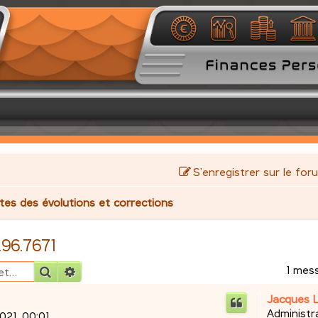
S’enregistrer sur le for
stes des évolutions et corrections
1.96.7671
1 mes
Rechercher
Recherche avancée
Jacques 
Administr
2021, 00:01