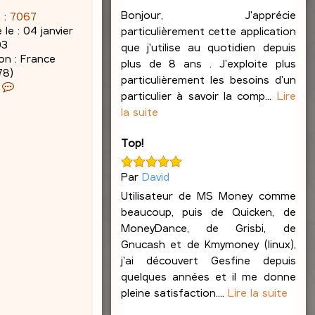
Bonjour, J'apprécie
 :
7067
 le :
04 janvier
particulièrement cette application
03
que j'utilise au quotidien depuis
on :
France
plus de 8 ans . J'exploite plus
78)
particulièrement les besoins d'un
C
particulier à savoir la comp...
Lire
o
la suite
n
t
a
Top!
c
t
Par
David
e
Utilisateur de MS Money comme
r
beaucoup, puis de Quicken, de
J
a
MoneyDance, de Grisbi, de
c
Gnucash et de Kmymoney (linux),
q
j'ai découvert Gesfine depuis
u
quelques années et il me donne
e
pleine satisfaction....
Lire la suite
s
L