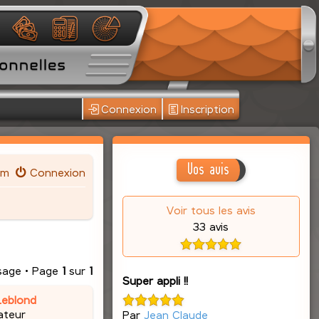
Connexion
Inscription
Vos avis
um
Connexion
Voir tous les avis
33 avis
sage • Page
1
sur
1
Super appli !!
Leblond
ateur
Par
Jean Claude