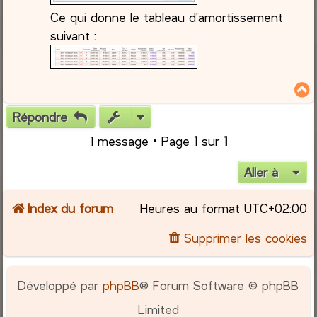
Ce qui donne le tableau d'amortissement
suivant :
Répondre
t
1 message • Page
1
sur
1
Aller à
Index du forum
Heures au format
UTC+02:00
Supprimer les cookies
Développé par
phpBB
® Forum Software © phpBB
Limited