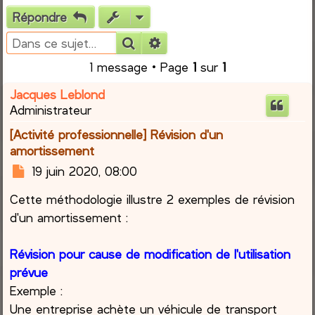
Répondre
e
Rechercher
Recherche avancée
r
1 message • Page
1
sur
1
c
Jacques Leblond
Administrateur
h
[Activité professionnelle] Révision d'un
e
amortissement
M
19 juin 2020, 08:00
r
e
Cette méthodologie illustre 2 exemples de révision
s
s
d'un amortissement :
a
g
Révision pour cause de modification de l'utilisation
e
prévue
Exemple :
Une entreprise achète un véhicule de transport