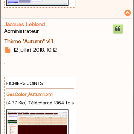
Jacques Leblond
t
Administrateur
Thème "Autumn" v1.1
M
12 juillet 2018, 10:12
e
.
s
s
a
g
FICHIERS JOINTS
e
GesColor_Autumn.xml
(4.77 Kio) Téléchargé 1364 fois