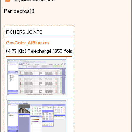
e
Par pedros13
s
s
a
g
FICHIERS JOINTS
e
GesColor_AllBlue.xml
(4.77 Kio) Téléchargé 1355 fois