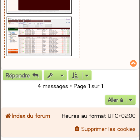
Répondre
t
4 messages • Page
1
sur
1
Aller à
Index du forum
Heures au format
UTC+02:00
Supprimer les cookies