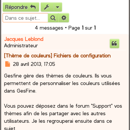
Répondre
e
Rechercher
Recherche avancée
r
4 messages • Page
1
sur
1
c
Jacques Leblond
Administrateur
h
[Thème de couleurs] Fichiers de configuration
e
M
28 avril 2013, 17:05
e
r
Gesfine gère des thèmes de couleurs. Ils vous
s
s
permettent de personnaliser les couleurs utilisées
a
dans GesFine.
g
e
Vous pouvez déposez dans le forum "Support" vos
thèmes afin de les partager avec les autres
utilisateurs. Je les regrouperai ensuite dans ce
sujet.