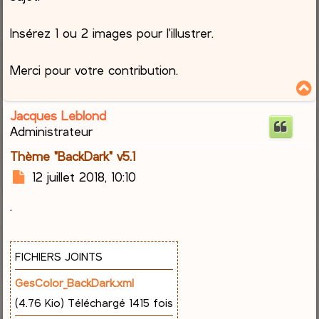
Insérez 1 ou 2 images pour l'illustrer.
Merci pour votre contribution.
Jacques Leblond
t
Administrateur
Thème "BackDark" v5.1
M
12 juillet 2018, 10:10
e
.
s
s
a
g
FICHIERS JOINTS
e
GesColor_BackDark.xml
(4.76 Kio) Téléchargé 1415 fois