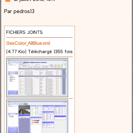
e
Par pedros13
s
s
a
g
FICHIERS JOINTS
e
GesColor_AllBlue.xml
(4.77 Kio) Téléchargé 1355 fois