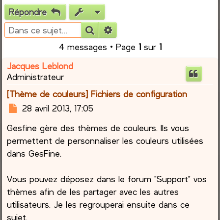
Répondre
e
Rechercher
Recherche avancée
r
4 messages • Page
1
sur
1
c
Jacques Leblond
Administrateur
h
[Thème de couleurs] Fichiers de configuration
e
M
28 avril 2013, 17:05
e
r
Gesfine gère des thèmes de couleurs. Ils vous
s
s
permettent de personnaliser les couleurs utilisées
a
dans GesFine.
g
e
Vous pouvez déposez dans le forum "Support" vos
thèmes afin de les partager avec les autres
utilisateurs. Je les regrouperai ensuite dans ce
sujet.