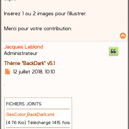
Insérez 1 ou 2 images pour l'illustrer.
Merci pour votre contribution.
Jacques Leblond
t
Administrateur
Thème "BackDark" v5.1
M
12 juillet 2018, 10:10
e
.
s
s
a
g
FICHIERS JOINTS
e
GesColor_BackDark.xml
(4.76 Kio) Téléchargé 1415 fois