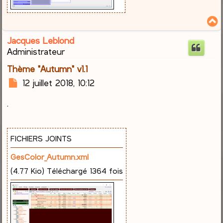
Jacques Leblond
t
Administrateur
Thème "Autumn" v1.1
M
12 juillet 2018, 10:12
e
.
s
s
a
g
FICHIERS JOINTS
e
GesColor_Autumn.xml
(4.77 Kio) Téléchargé 1364 fois