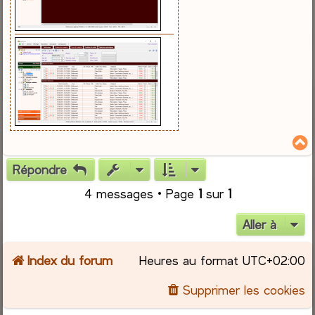
Répondre
t
4 messages • Page
1
sur
1
Aller à
Index du forum
Heures au format
UTC+02:00
Supprimer les cookies