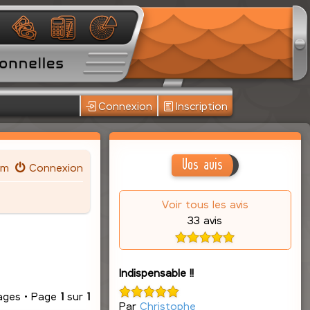
Connexion
Inscription
Vos avis
um
Connexion
Voir tous les avis
33 avis
Indispensable !!
ages • Page
1
sur
1
Par
Christophe