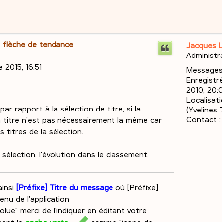
la flèche de tendance
Jacques 
Administr
 2015, 16:51
Messages
Enregistré
2010, 20:
Localisati
ar rapport à la sélection de titre, si la
(Yvelines 
Contact :
n titre n'est pas nécessairement la même car
 titres de la sélection.
 sélection, l'évolution dans le classement.
insi
[Préfixe] Titre du message
où [Préfixe]
nu de l'application
olue
" merci de l'indiquer en éditant votre
sant la
coche verte
comme "
icone de