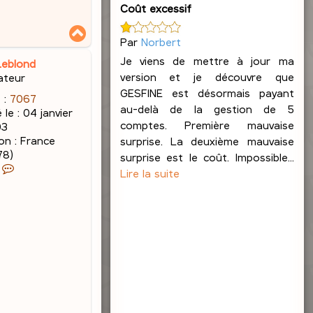
Coût excessif
H
Par
Norbert
a
u
Je viens de mettre à jour ma
Leblond
t
version et je découvre que
ateur
GESFINE est désormais payant
 :
7067
au-delà de la gestion de 5
 le :
04 janvier
comptes. Première mauvaise
03
on :
France
surprise. La deuxième mauvaise
78)
surprise est le coût. Impossible...
C
Lire la suite
o
n
t
a
c
t
e
r
J
a