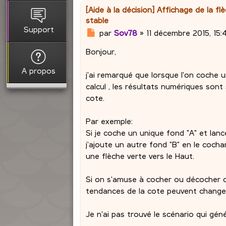
[Aide à la décision] Affichage de la 
stable
Support
M
par
Sov78
»
11 décembre 2015, 15:
e
Bonjour,
s
s
A propos
a
j'ai remarqué que lorsque l'on coche u
g
calcul , les résultats numériques sont
e
cote.
Par exemple:
Si je coche un unique fond "A" et lance 
j'ajoute un autre fond "B" en le cochan
une flèche verte vers le Haut.
Si on s'amuse à cocher ou décocher de
tendances de la cote peuvent change
Je n'ai pas trouvé le scénario qui gén