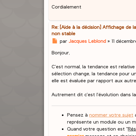
Cordialement
Re: [Aide à la décision] Affichage de 
non stable
M
par
Jacques Leblond
»
11 décembre
e
Bonjour,
s
s
a
C'est normal, la tendance est relative p
g
sélection change, la tendance pour u
e
elle est évaluée par rapport aux autres
Autrement dit c'est l'évolution dans la
Pensez à
nommer votre sujet
a
représente un module ou un me
Quand votre question est "
Rés
premier
message et en choisis