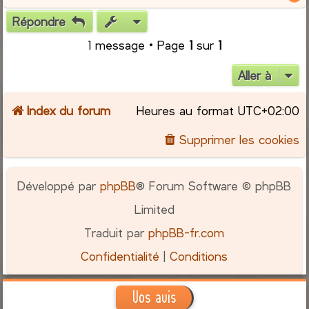
Répondre
t
1 message • Page
1
sur
1
Aller à
Index du forum
Heures au format
UTC+02:00
Supprimer les cookies
Développé par
phpBB
® Forum Software © phpBB
Limited
Traduit par
phpBB-fr.com
Confidentialité
|
Conditions
Vos avis