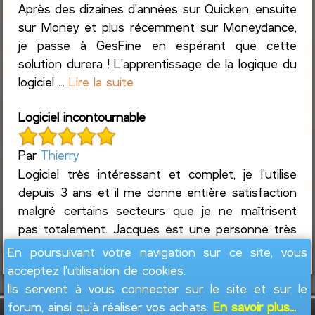
Après des dizaines d'années sur Quicken, ensuite
sur Money et plus récemment sur Moneydance,
je passe à GesFine en espérant que cette
solution durera ! L'apprentissage de la logique du
logiciel ...
Lire la suite
Logiciel incontournable
Par
Thierry
Logiciel très intéressant et complet, je l'utilise
depuis 3 ans et il me donne entière satisfaction
malgré certains secteurs que je ne maîtrisent
pas totalement. Jacques est une personne très
access...
Lire la suite
En poursuivant votre navigation sur ce site, vous
acceptez l'utilisation de cookies.
Ils servent à vous connecter sur le site et sur le
forum, ainsi qu'à réaliser vos achats.
En savoir plus...
GesFine - Copyright © 2008 - 2026
Jacques