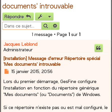
documents' introuvable
e
Répondre
r
Rechercher
Recherche avancée
c
1 message • Page
1
sur
1
h
Jacques Leblond
Administrateur
e
[Installation] Message d'erreur Répertoire spécial
r
'Mes documents' introuvable
M
15 janvier 2015, 20:56
e
Lors du premier démarrage, GesFine configure
s
s
l'installation en fonction du répertoire générique
a
"Mes documents" (ou "Documents") de Windows.
g
e
Si ce répertoire n'existe pas ou est mal configuré, le