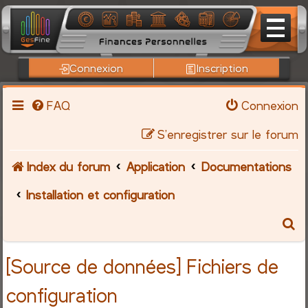
Connexion
Inscription
FAQ
Connexion
S’enregistrer sur le forum
Index du forum
Application
Documentations
Installation et configuration
R
e
[Source de données] Fichiers de
c
configuration
h