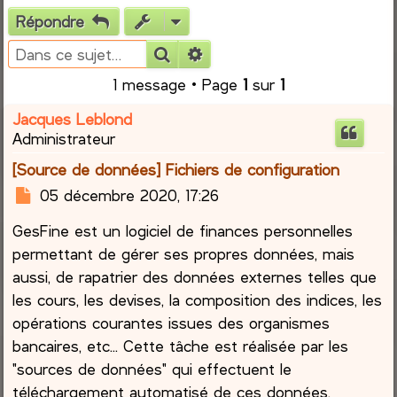
Répondre
e
Rechercher
Recherche avancée
r
1 message • Page
1
sur
1
c
Jacques Leblond
Administrateur
h
[Source de données] Fichiers de configuration
e
M
05 décembre 2020, 17:26
e
r
GesFine est un logiciel de finances personnelles
s
s
permettant de gérer ses propres données, mais
a
aussi, de rapatrier des données externes telles que
g
les cours, les devises, la composition des indices, les
e
opérations courantes issues des organismes
bancaires, etc... Cette tâche est réalisée par les
"sources de données" qui effectuent le
téléchargement automatisé de ces données.