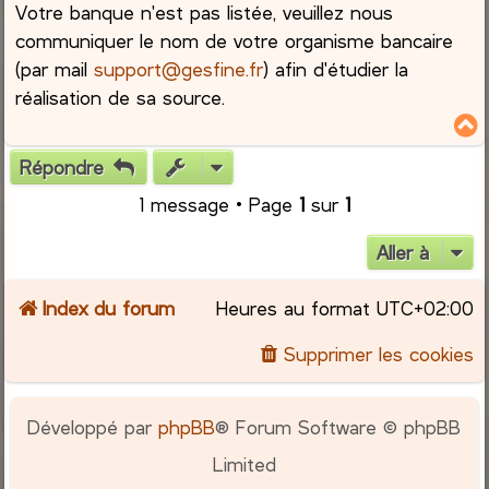
Votre banque n'est pas listée, veuillez nous
communiquer le nom de votre organisme bancaire
(par mail
support@gesfine.fr
) afin d'étudier la
réalisation de sa source.
Répondre
t
1 message • Page
1
sur
1
Aller à
Index du forum
Heures au format
UTC+02:00
Supprimer les cookies
Développé par
phpBB
® Forum Software © phpBB
Limited