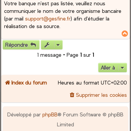
Votre banque n'est pas listée, veuillez nous
communiquer le nom de votre organisme bancaire
(par mail
support@gesfine.fr
) afin d'étudier la
réalisation de sa source.
Répondre
t
1 message • Page
1
sur
1
Aller à
Index du forum
Heures au format
UTC+02:00
Supprimer les cookies
Développé par
phpBB
® Forum Software © phpBB
Limited