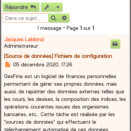
Répondre
e
Rechercher
Recherche avancée
r
1 message • Page
1
sur
1
c
Jacques Leblond
Administrateur
h
[Source de données] Fichiers de configuration
e
M
05 décembre 2020, 17:26
e
r
GesFine est un logiciel de finances personnelles
s
s
permettant de gérer ses propres données, mais
a
aussi, de rapatrier des données externes telles que
g
les cours, les devises, la composition des indices, les
e
opérations courantes issues des organismes
bancaires, etc... Cette tâche est réalisée par les
"sources de données" qui effectuent le
téléchargement automatisé de ces données.