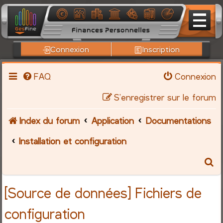
Connexion
Inscription
FAQ
Connexion
S’enregistrer sur le forum
Index du forum
Application
Documentations
Installation et configuration
R
e
[Source de données] Fichiers de
c
configuration
h