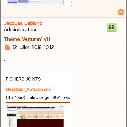
Jacques Leblond
t
Administrateur
Thème "Autumn" v1.1
M
12 juillet 2018, 10:12
e
.
s
s
a
g
FICHIERS JOINTS
e
GesColor_Autumn.xml
(4.77 Kio) Téléchargé 1364 fois