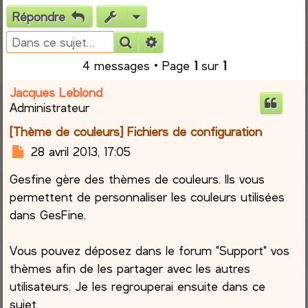
Répondre
e
Rechercher
Recherche avancée
r
4 messages • Page
1
sur
1
c
Jacques Leblond
Administrateur
h
[Thème de couleurs] Fichiers de configuration
e
M
28 avril 2013, 17:05
e
r
Gesfine gère des thèmes de couleurs. Ils vous
s
s
permettent de personnaliser les couleurs utilisées
a
dans GesFine.
g
e
Vous pouvez déposez dans le forum "Support" vos
thèmes afin de les partager avec les autres
utilisateurs. Je les regrouperai ensuite dans ce
sujet.