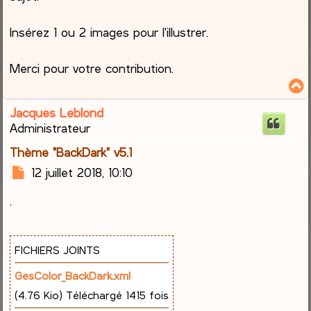
Insérez 1 ou 2 images pour l'illustrer.
Merci pour votre contribution.
Jacques Leblond
t
Administrateur
Thème "BackDark" v5.1
M
12 juillet 2018, 10:10
e
.
s
s
a
g
FICHIERS JOINTS
e
GesColor_BackDark.xml
(4.76 Kio) Téléchargé 1415 fois