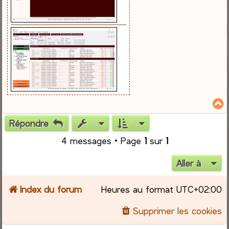
Répondre
t
4 messages • Page
1
sur
1
Aller à
Index du forum
Heures au format
UTC+02:00
Supprimer les cookies