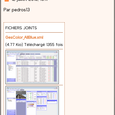
e
Par pedros13
s
s
a
g
FICHIERS JOINTS
e
GesColor_AllBlue.xml
(4.77 Kio) Téléchargé 1355 fois