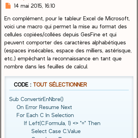
M
14 mai 2015, 16:10
e
En complément, pour le tableur Excel de Microsoft,
s
s
voici une macro qui permet la mise au format des
a
cellules copiées/collées depuis GesFine et qui
g
peuvent comporter des caractères alphabétiques
e
(espaces insécables, espace des milliers, astérisque,
etc..) empêchant la reconnaissance en tant que
nombre dans les feuilles de calcul.
CODE :
TOUT SÉLECTIONNER
Sub ConvertirEnNbre()

    On Error Resume Next

    For Each C In Selection

        If Left(C.Formula, 1) <> "=" Then

            Select Case C.Value
