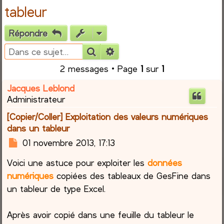
tableur
e
Répondre
r
Rechercher
Recherche avancée
c
2 messages • Page
1
sur
1
h
Jacques Leblond
Administrateur
e
[Copier/Coller] Exploitation des valeurs numériques
r
dans un tableur
M
01 novembre 2013, 17:13
e
Voici une astuce pour exploiter les
données
s
s
numériques
copiées des tableaux de GesFine dans
a
un tableur de type Excel.
g
e
Après avoir copié dans une feuille du tableur le