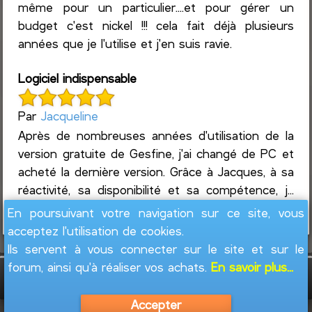
même pour un particulier....et pour gérer un
budget c'est nickel !!! cela fait déjà plusieurs
années que je l'utilise et j'en suis ravie.
Logiciel indispensable
Par
Jacqueline
Après de nombreuses années d'utilisation de la
version gratuite de Gesfine, j'ai changé de PC et
acheté la dernière version. Grâce à Jacques, à sa
réactivité, sa disponibilité et sa compétence, j...
Lire la suite
En poursuivant votre navigation sur ce site, vous
acceptez l'utilisation de cookies.
Ils servent à vous connecter sur le site et sur le
forum, ainsi qu'à réaliser vos achats.
En savoir plus...
GesFine - Copyright © 2008 - 2026
Jacques
Leblond
Accepter