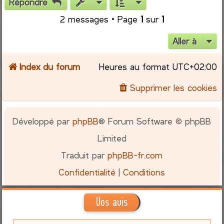
Répondre
t
2 messages • Page
1
sur
1
Aller à
Index du forum
Heures au format
UTC+02:00
Supprimer les cookies
Développé par
phpBB
® Forum Software © phpBB
Limited
Traduit par
phpBB-fr.com
Confidentialité
|
Conditions
Vos avis