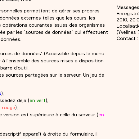
Messages
ersonnelles permettant de gérer ses propres
Enregistré
 données externes telles que les cours, les
2010, 20:
les opérations courantes issues des organismes
Localisati
isée par les "sources de données" qui effectuent
(Yvelines 
Contact :
 données.
ources de données" (Accessible depuis le menu
 à l'ensemble des sources mises à disposition
barre d'outil.
es sources partagées sur le serveur. Un jeu de
u
),
ssédez déjà (
en vert
),
 rouge
),
 version est supérieure à celle du serveur (
en
scriptif apparaît à droite du formulaire, il