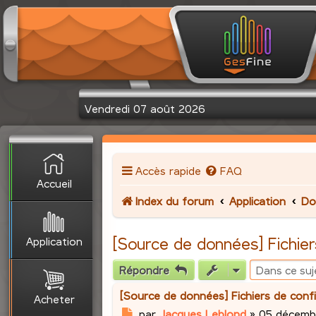
Vendredi 07 août 2026
Accès rapide
FAQ
Accueil
Index du forum
Application
Do
Application
[Source de données] Fichier
Répondre
[Source de données] Fichiers de conf
Acheter
M
par
Jacques Leblond
»
05 décembr