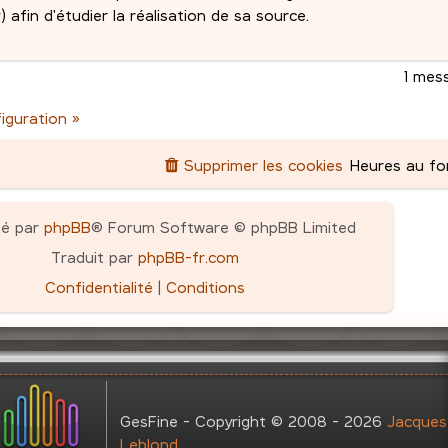
r
) afin d'étudier la réalisation de sa source.
1 mes
figuration »
Supprimer les cookies
Heures au f
pé par
phpBB
® Forum Software © phpBB Limited
Traduit par
phpBB-fr.com
Confidentialité
|
Conditions
GesFine - Copyright © 2008 - 2026
Jacques
Leblond