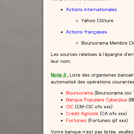
Actions internationales
Yahoo Clôture
Actions françaises
Boursorama Membre Cl
Les sources relatives à l'épargne d'en
leur nom.
Note 3 :
Liste des organismes bancair
automatisé des opérations courante
Boursorama
(Boursorama csv 
Banque Populaire Cyberplus
(B
CIC
(CM-CIC ofx xxx)
Crédit Agricole
(CA ofx xxx)
Fortuneo
(Fortuneo qif xxx)
Votre banque n'est pas listée, veuil