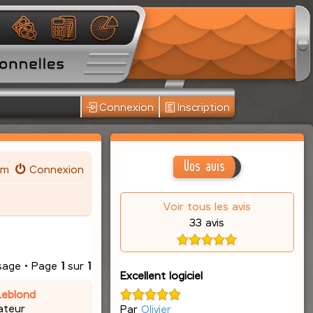
Connexion
Inscription
Vos avis
um
Connexion
Voir tous les avis
33 avis
sage • Page
1
sur
1
Excellent logiciel
Leblond
ateur
Par
Olivier