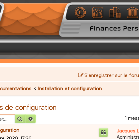
S’enregistrer sur le for
cumentations
Installation et configuration
s de configuration
1 mes
Rechercher
Recherche avancée
iguration
Jacques 
Administr
e 2020, 17:26