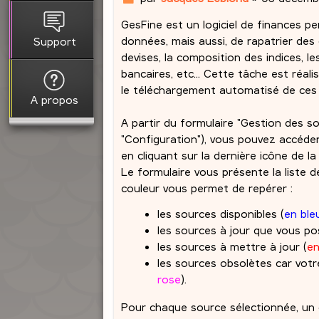
e
GesFine est un logiciel de finances p
s
s
données, mais aussi, de rapatrier des
Support
a
devises, la composition des indices, 
g
bancaires, etc... Cette tâche est réal
e
le téléchargement automatisé de ces
A propos
A partir du formulaire "Gestion des s
"Configuration"), vous pouvez accéder
en cliquant sur la dernière icône de la 
Le formulaire vous présente la liste d
couleur vous permet de repérer :
les sources disponibles (
en ble
les sources à jour que vous po
les sources à mettre à jour (
en
les sources obsolètes car votre
rose
).
Pour chaque source sélectionnée, un de