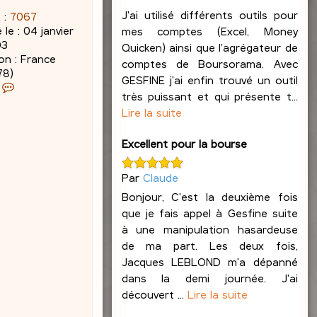
J'ai utilisé différents outils pour
 :
7067
 le :
04 janvier
mes comptes (Excel, Money
03
Quicken) ainsi que l'agrégateur de
on :
France
comptes de Boursorama. Avec
78)
GESFINE j'ai enfin trouvé un outil
C
très puissant et qui présente t...
o
Lire la suite
n
t
a
Excellent pour la bourse
c
t
Par
Claude
e
Bonjour, C'est la deuxième fois
r
que je fais appel à Gesfine suite
J
a
à une manipulation hasardeuse
c
de ma part. Les deux fois,
q
Jacques LEBLOND m'a dépanné
u
dans la demi journée. J'ai
e
découvert ...
Lire la suite
s
L