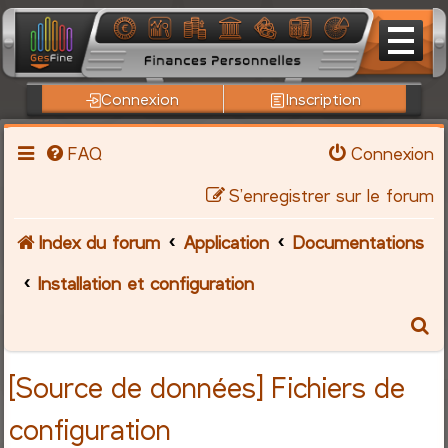
Connexion
Inscription
FAQ
Connexion
S’enregistrer sur le forum
Index du forum
Application
Documentations
Installation et configuration
R
e
[Source de données] Fichiers de
c
configuration
h