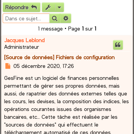
Répondre
e
Rechercher
Recherche avancée
r
1 message • Page
1
sur
1
c
Jacques Leblond
Administrateur
h
[Source de données] Fichiers de configuration
e
M
05 décembre 2020, 17:26
e
r
GesFine est un logiciel de finances personnelles
s
s
permettant de gérer ses propres données, mais
a
aussi, de rapatrier des données externes telles que
g
les cours, les devises, la composition des indices, les
e
opérations courantes issues des organismes
bancaires, etc... Cette tâche est réalisée par les
"sources de données" qui effectuent le
téléchargement automatisé de ces données.