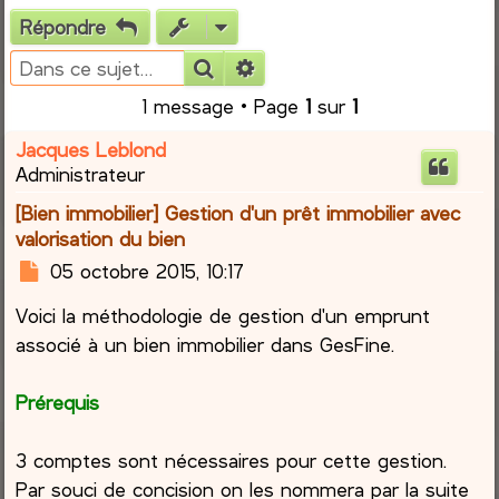
Répondre
e
Rechercher
Recherche avancée
r
1 message • Page
1
sur
1
c
Jacques Leblond
Administrateur
h
[Bien immobilier] Gestion d'un prêt immobilier avec
e
valorisation du bien
M
05 octobre 2015, 10:17
r
e
Voici la méthodologie de gestion d'un emprunt
s
s
associé à un bien immobilier dans GesFine.
a
g
Prérequis
e
3 comptes sont nécessaires pour cette gestion.
Par souci de concision on les nommera par la suite