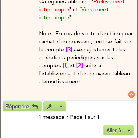
Catégories utilisées
: "
Prélèvement
intercompte
" et "
Versement
intercompte
"
Note : En cas de vente d'un bien pour
rachat d'un nouveau , tout se fait sur
le compte
[3]
avec ajustement des
opérations périodiques sur les
comptes
[1]
et
[2]
suite à
l'établissement d'un nouveau tableau
d'amortissement.
Répondre
t
1 message • Page
1
sur
1
Aller à