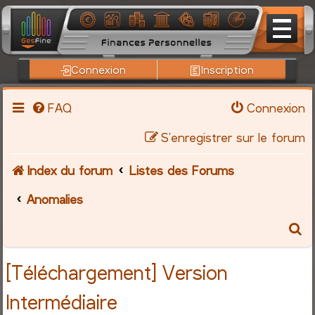
Connexion
Inscription
FAQ
Connexion
S’enregistrer sur le forum
Index du forum
Listes des Forums
Anomalies
R
e
[Téléchargement] Version
c
Intermédiaire
h