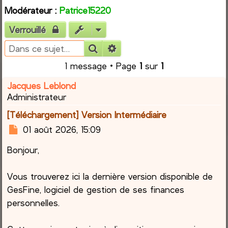
Modérateur :
Patrice15220
e
Verrouillé
r
Rechercher
Recherche avancée
c
1 message • Page
1
sur
1
h
Jacques Leblond
Administrateur
e
[Téléchargement] Version Intermédiaire
r
M
01 août 2026, 15:09
e
Bonjour,
s
s
a
Vous trouverez ici la dernière version disponible de
g
GesFine, logiciel de gestion de ses finances
e
personnelles.