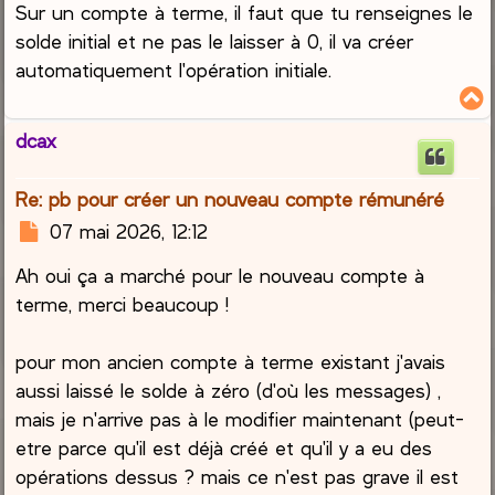
s
Sur un compte à terme, il faut que tu renseignes le
a
solde initial et ne pas le laisser à 0, il va créer
g
automatiquement l'opération initiale.
e
dcax
t
Re: pb pour créer un nouveau compte rémunéré
M
07 mai 2026, 12:12
e
Ah oui ça a marché pour le nouveau compte à
s
s
terme, merci beaucoup !
a
g
pour mon ancien compte à terme existant j'avais
e
aussi laissé le solde à zéro (d'où les messages) ,
mais je n'arrive pas à le modifier maintenant (peut-
etre parce qu'il est déjà créé et qu'il y a eu des
opérations dessus ? mais ce n'est pas grave il est