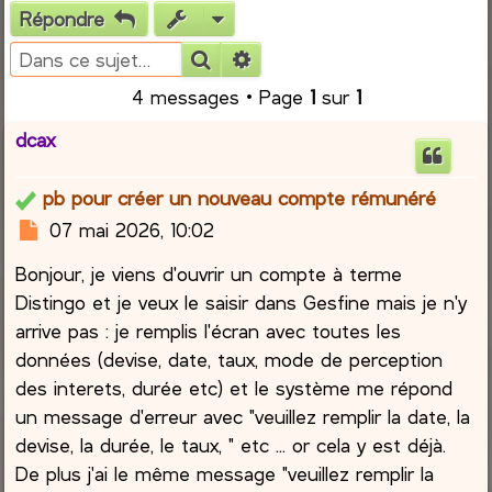
Répondre
r
Rechercher
Recherche avancée
c
4 messages • Page
1
sur
1
h
dcax
e
pb pour créer un nouveau compte rémunéré
r
M
07 mai 2026, 10:02
e
Bonjour, je viens d'ouvrir un compte à terme
s
s
Distingo et je veux le saisir dans Gesfine mais je n'y
a
arrive pas : je remplis l'écran avec toutes les
g
données (devise, date, taux, mode de perception
e
des interets, durée etc) et le système me répond
un message d'erreur avec "veuillez remplir la date, la
devise, la durée, le taux, " etc ... or cela y est déjà.
De plus j'ai le même message "veuillez remplir la