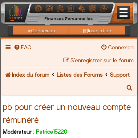
Connexion
Inscription
FAQ
Connexion
S’enregistrer sur le forum
Index du forum
Listes des Forums
Support
R
e
pb pour créer un nouveau compte
c
rémunéré
h
Modérateur :
Patrice15220
e