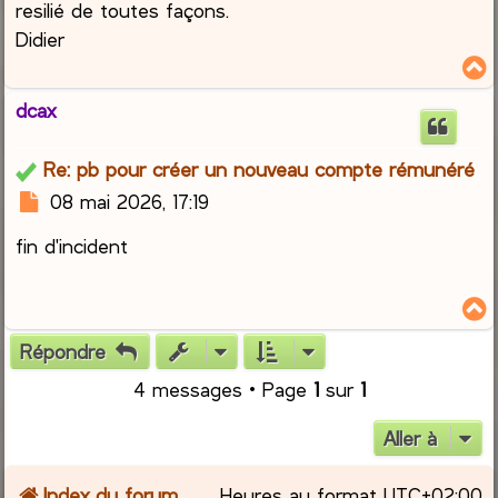
resilié de toutes façons.
Didier
dcax
t
Re: pb pour créer un nouveau compte rémunéré
M
08 mai 2026, 17:19
e
fin d'incident
s
s
a
g
e
Répondre
t
4 messages • Page
1
sur
1
Aller à
Index du forum
Heures au format
UTC+02:00