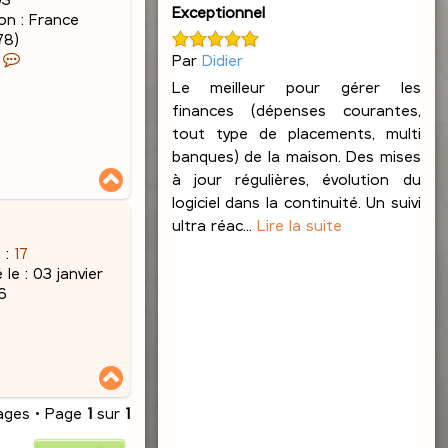
Exceptionnel
on :
France
78)
C
Par
Didier
o
Le meilleur pour gérer les
n
finances (dépenses courantes,
t
tout type de placements, multi
a
banques) de la maison. Des mises
c
H
t
à jour régulières, évolution du
a
e
logiciel dans la continuité. Un suivi
u
r
t
ultra réac...
Lire la suite
J
 :
17
a
 le :
03 janvier
c
6
q
u
e
s
H
L
a
e
u
ages • Page
1
sur
1
b
t
l