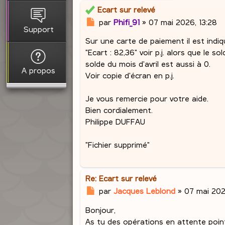
Ecart sur relevé
M
par
Phifi_91
»
07 mai 2026, 13:28
Support
e
Sur une carte de paiement il est indiq
s
s
"Ecart : 82,36" voir p.j. alors que le 
a
solde du mois d'avril est aussi à 0.
A propos
g
Voir copie d'écran en p.j.
e
Je vous remercie pour votre aide.
Bien cordialement.
Philippe DUFFAU
"Fichier supprimé"
Re: Ecart sur relevé
M
par
Jacques Leblond
»
07 mai 2026
e
Bonjour,
s
s
As tu des opérations en attente pointé