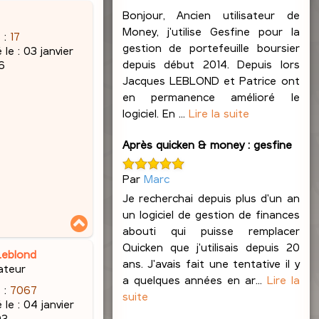
Bonjour, Ancien utilisateur de
Money, j'utilise Gesfine pour la
 :
17
gestion de portefeuille boursier
 le :
03 janvier
depuis début 2014. Depuis lors
6
Jacques LEBLOND et Patrice ont
en permanence amélioré le
logiciel. En ...
Lire la suite
Après quicken & money : gesfine
Par
Marc
Je recherchai depuis plus d'un an
un logiciel de gestion de finances
H
abouti qui puisse remplacer
a
u
Quicken que j'utilisais depuis 20
Leblond
t
ans. J'avais fait une tentative il y
ateur
a quelques années en ar...
Lire la
 :
7067
suite
 le :
04 janvier
03