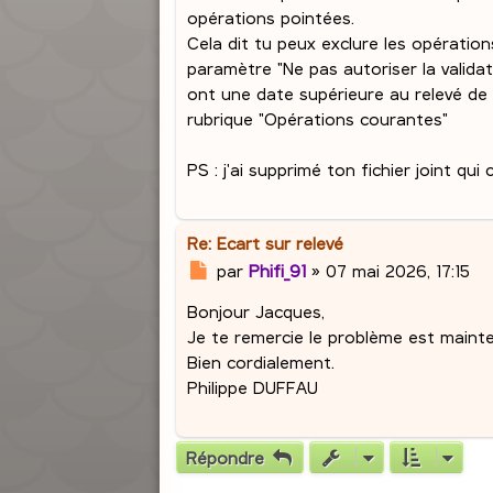
a
opérations pointées.
g
Cela dit tu peux exclure les opération
e
paramètre "Ne pas autoriser la valida
ont une date supérieure au relevé de
rubrique "Opérations courantes"
PS : j'ai supprimé ton fichier joint q
Re: Ecart sur relevé
M
par
Phifi_91
»
07 mai 2026, 17:15
e
Bonjour Jacques,
s
s
Je te remercie le problème est mainte
a
Bien cordialement.
g
Philippe DUFFAU
e
Répondre