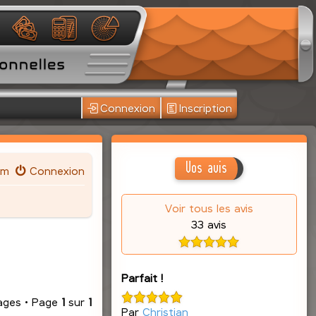
Connexion
Inscription
Vos avis
um
Connexion
Voir tous les avis
33 avis
Parfait !
ages • Page
1
sur
1
Par
Christian