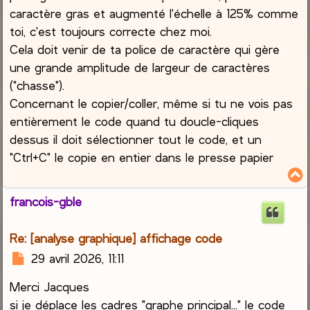
a
caractère gras et augmenté l'échelle à 125% comme
g
toi, c'est toujours correcte chez moi.
e
Cela doit venir de ta police de caractère qui gère
une grande amplitude de largeur de caractères
("chasse").
Concernant le copier/coller, même si tu ne vois pas
entièrement le code quand tu doucle-cliques
dessus il doit sélectionner tout le code, et un
"Ctrl+C" le copie en entier dans le presse papier
francois-gble
t
Re: [analyse graphique] affichage code
M
29 avril 2026, 11:11
e
Merci Jacques
s
s
si je déplace les cadres "graphe principal..." le code