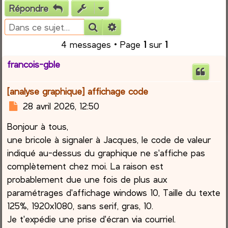
Répondre
e
Rechercher
Recherche avancée
r
4 messages • Page
1
sur
1
c
francois-gble
h
[analyse graphique] affichage code
e
M
28 avril 2026, 12:50
e
r
Bonjour à tous,
s
s
une bricole à signaler à Jacques, le code de valeur
a
indiqué au-dessus du graphique ne s'affiche pas
g
complètement chez moi. La raison est
e
probablement due une fois de plus aux
paramétrages d'affichage windows 10, Taille du texte
125%, 1920x1080, sans serif, gras, 10.
Je t'expédie une prise d'écran via courriel.