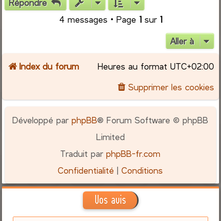
Répondre
t
4 messages • Page
1
sur
1
Aller à
Index du forum
Heures au format
UTC+02:00
Supprimer les cookies
Développé par
phpBB
® Forum Software © phpBB
Limited
Traduit par
phpBB-fr.com
Confidentialité
|
Conditions
Vos avis