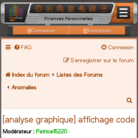
Connexion
Inscription
FAQ
Connexion
S’enregistrer sur le forum
Index du forum
Listes des Forums
Anomalies
R
e
[analyse graphique] affichage code
c
Modérateur :
Patrice15220
h