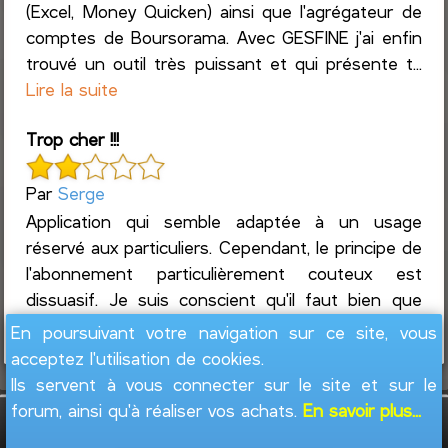
(Excel, Money Quicken) ainsi que l'agrégateur de
comptes de Boursorama. Avec GESFINE j'ai enfin
trouvé un outil très puissant et qui présente t...
Lire la suite
Trop cher !!!
Par
Serge
Application qui semble adaptée à un usage
réservé aux particuliers. Cependant, le principe de
l'abonnement particulièrement couteux est
dissuasif. Je suis conscient qu'il faut bien que
tout le mo...
Lire la suite
En poursuivant votre navigation sur ce site, vous
acceptez l'utilisation de cookies.
Ils servent à vous connecter sur le site et sur le
forum, ainsi qu'à réaliser vos achats.
En savoir plus...
GesFine - Copyright © 2008 - 2026
Jacques
Leblond