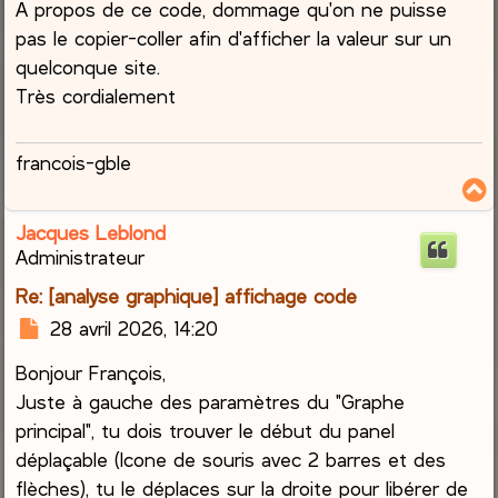
A propos de ce code, dommage qu'on ne puisse
pas le copier-coller afin d'afficher la valeur sur un
quelconque site.
Très cordialement
francois-gble
Jacques Leblond
t
Administrateur
Re: [analyse graphique] affichage code
M
28 avril 2026, 14:20
e
Bonjour François,
s
s
Juste à gauche des paramètres du "Graphe
a
principal", tu dois trouver le début du panel
g
déplaçable (Icone de souris avec 2 barres et des
e
flèches), tu le déplaces sur la droite pour libérer de