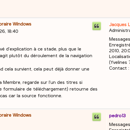
poraire Windows
Jacques 
Administr
26, 18:40
Messages
Enregistré
uvé d'explication à ce stade, plus que le
2010, 20:
s'agit plutôt du déroulement de la navigation
Localisati
(Yvelines 
Contact :
and cela survient, cela peut déjà donner une
Membre, regarde sur l'un des titres si
a le formulaire de téléchargement) retourne des
 cas car la source fonctionne.
poraire Windows
pedro13
Messages
Enregistré