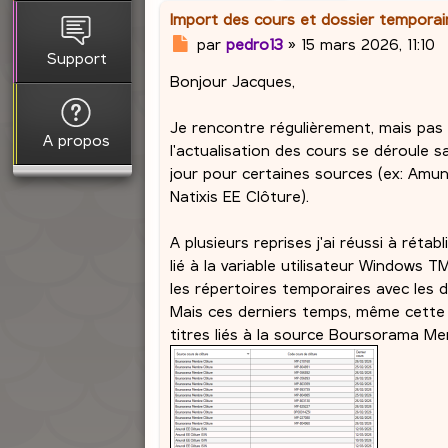
Import des cours et dossier tempora
M
par
pedro13
»
15 mars 2026, 11:10
Support
e
Bonjour Jacques,
s
s
a
Je rencontre régulièrement, mais pas
A propos
g
l'actualisation des cours se déroule 
e
jour pour certaines sources (ex: Amun
Natixis EE Clôture).
A plusieurs reprises j'ai réussi à rét
lié à la variable utilisateur Windows 
les répertoires temporaires avec les d
Mais ces derniers temps, même cette 
titres liés à la source Boursorama M