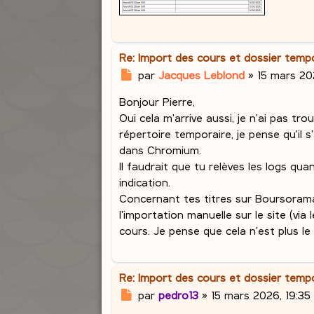
Re: Import des cours et dossier tem
M
par
Jacques Leblond
»
15 mars 20
e
Bonjour Pierre,
s
s
Oui cela m'arrive aussi, je n'ai pas tro
a
répertoire temporaire, je pense qu'il 
g
dans Chromium.
e
Il faudrait que tu relèves les logs qu
indication.
Concernant tes titres sur Boursorama 
l'importation manuelle sur le site (vi
cours. Je pense que cela n'est plus le
Re: Import des cours et dossier tem
M
par
pedro13
»
15 mars 2026, 19:35
e