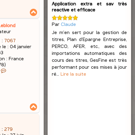
Application extra et sav très
reactive et efficace
H
a
u
Par
Claude
Leblond
t
ateur
Je m'en sert pour la gestion de
titres, Plan d'Epargne Entreprise,
 :
7067
PERCO, AFER, etc., avec des
 le :
04 janvier
03
importations automatiques des
on :
France
cours des titres, GesFine est très
78)
performant pour ces mises à jour
C
ré...
Lire la suite
o
n
t
a
c
H
t
a
e
u
r
t
J
 :
279
a
 le :
27 juin