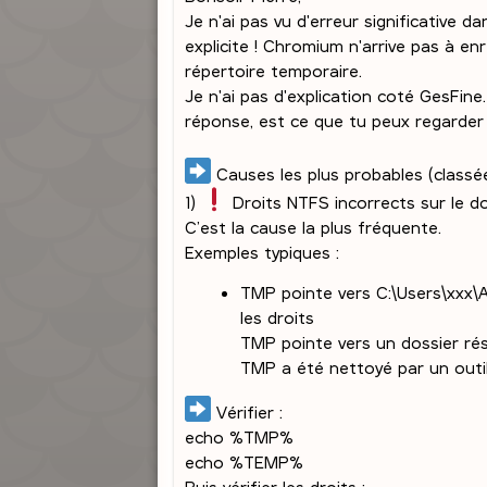
s
Je n'ai pas vu d'erreur significative 
a
explicite ! Chromium n'arrive pas à en
g
répertoire temporaire.
e
Je n'ai pas d'explication coté GesFine.
réponse, est ce que tu peux regarder 
Causes les plus probables (classé
1)
Droits NTFS incorrects sur le 
C’est la cause la plus fréquente.
Exemples typiques :
TMP pointe vers C:\Users\xxx\A
les droits
TMP pointe vers un dossier r
TMP a été nettoyé par un outil
Vérifier :
echo %TMP%
echo %TEMP%
Puis vérifier les droits :