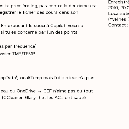
Enregistré
dans ta première log, pas contre la deuxième est
2010, 20:
registrer le fichier des cours dans son
Localisati
(Yvelines 
Contact :
 En exposant le souci à Copilot, voici sa
si tu es concerné par l'un des points
es par fréquence)
dossier TMP/TEMP
ppData\Local\Temp mais l’utilisateur n’a plus
éseau ou OneDrive → CEF n’aime pas du tout
 (CCleaner, Glary…) et les ACL ont sauté