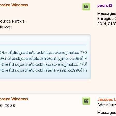
poraire Windows
pedro13
Messages
Enregistré
ource Natixis.
2014, 21:3
e log :
net\disk_cache\blockfile\backend_impl.cc:770] Unable to creat
net\disk_cache\blockfile\entry_impl.cc:996] Failed to save us
net\disk_cache\blockfile\backend_impl.cc:770] Unable to create
net\disk_cache\blockfile\entry_impl.cc:996] Failed to save u
poraire Windows
Jacques 
Administr
26, 20:38
Messages