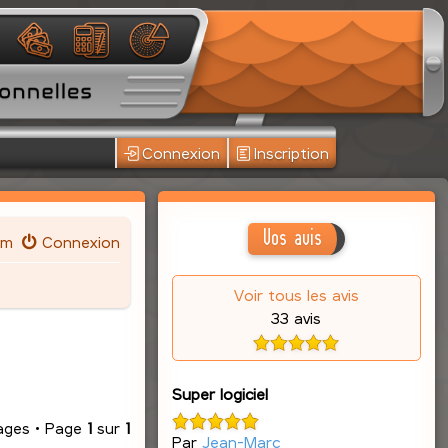
Connexion
Inscription
Vos avis
um
Connexion
Voir tous les avis
33 avis
Super logiciel
ages • Page
1
sur
1
Par
Jean-Marc