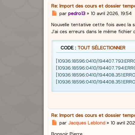
Re: Import des cours et dossier tem
M
par
pedro13
»
10 avril 2026, 19:54
e
Nouvelle tentative cette fois avec la s
s
s
J'ai ces erreurs dans le même fichier d
a
g
CODE :
TOUT SÉLECTIONNER
e
[10936:18596:0410/194407.793:ERROR:
[10936:18596:0410/194407.794:ERROR:
[10936:18596:0410/194408.351:ERROR:
[10936:18596:0410/194408.351:ERROR:
Re: Import des cours et dossier tem
M
par
Jacques Leblond
»
10 avril 20
e
Bonsoir Pierre,
s