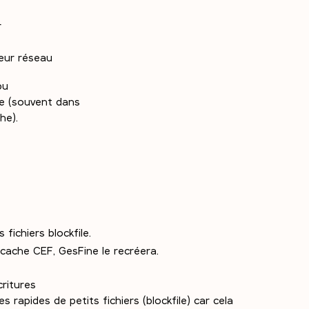
r
teur réseau
pu
ne (souvent dans
e).
fichiers blockfile.
 cache CEF, GesFine le recréera.
critures
s rapides de petits fichiers (blockfile) car cela