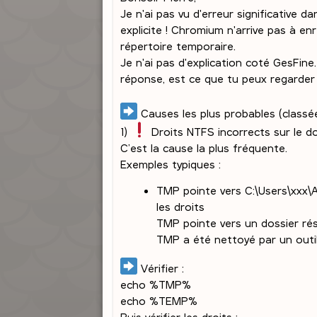
s
Je n'ai pas vu d'erreur significative 
a
explicite ! Chromium n'arrive pas à en
g
répertoire temporaire.
e
Je n'ai pas d'explication coté GesFine.
réponse, est ce que tu peux regarder 
Causes les plus probables (classé
1)
Droits NTFS incorrects sur le 
C’est la cause la plus fréquente.
Exemples typiques :
TMP pointe vers C:\Users\xxx\A
les droits
TMP pointe vers un dossier r
TMP a été nettoyé par un outil
Vérifier :
echo %TMP%
echo %TEMP%
Puis vérifier les droits :