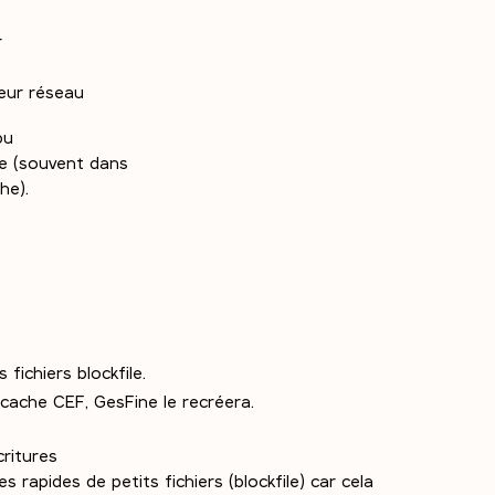
r
teur réseau
pu
ne (souvent dans
e).
fichiers blockfile.
 cache CEF, GesFine le recréera.
critures
s rapides de petits fichiers (blockfile) car cela