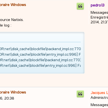
poraire Windows
pedro13
Messages
Enregistré
ource Natixis.
2014, 21:3
e log :
net\disk_cache\blockfile\backend_impl.cc:770] Unable to creat
net\disk_cache\blockfile\entry_impl.cc:996] Failed to save us
net\disk_cache\blockfile\backend_impl.cc:770] Unable to create
net\disk_cache\blockfile\entry_impl.cc:996] Failed to save u
poraire Windows
Jacques 
Administr
26, 20:38
Messages