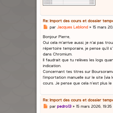
Re: Import des cours et dossier tem
M
par
Jacques Leblond
»
15 mars 20
e
Bonjour Pierre,
s
s
Oui cela m'arrive aussi, je n'ai pas tro
a
répertoire temporaire, je pense qu'il 
g
dans Chromium.
e
Il faudrait que tu relèves les logs qu
indication.
Concernant tes titres sur Boursorama 
l'importation manuelle sur le site (vi
cours. Je pense que cela n'est plus le
Re: Import des cours et dossier tem
M
par
pedro13
»
15 mars 2026, 19:35
e