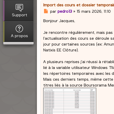
Import des cours et dossier tempora
M
par
pedro13
»
15 mars 2026, 11:10
Support
e
Bonjour Jacques,
s
s
a
Je rencontre régulièrement, mais pas
A propos
g
l'actualisation des cours se déroule 
e
jour pour certaines sources (ex: Amun
Natixis EE Clôture).
A plusieurs reprises j'ai réussi à rét
lié à la variable utilisateur Windows 
les répertoires temporaires avec les d
Mais ces derniers temps, même cette 
titres liés à la source Boursorama M