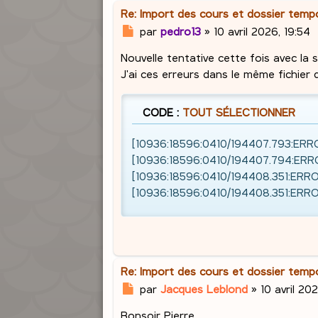
Re: Import des cours et dossier tem
M
par
pedro13
»
10 avril 2026, 19:54
e
Nouvelle tentative cette fois avec la s
s
s
J'ai ces erreurs dans le même fichier d
a
g
CODE :
TOUT SÉLECTIONNER
e
[10936:18596:0410/194407.793:ERROR:
[10936:18596:0410/194407.794:ERROR:
[10936:18596:0410/194408.351:ERROR:
[10936:18596:0410/194408.351:ERROR:
Re: Import des cours et dossier tem
M
par
Jacques Leblond
»
10 avril 20
e
Bonsoir Pierre,
s