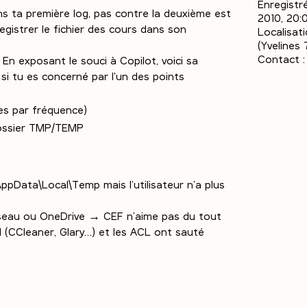
Enregistré
dans ta première log, pas contre la deuxième est
2010, 20:
registrer le fichier des cours dans son
Localisati
(Yvelines 
Contact :
 En exposant le souci à Copilot, voici sa
si tu es concerné par l'un des points
es par fréquence)
dossier TMP/TEMP
ppData\Local\Temp mais l’utilisateur n’a plus
éseau ou OneDrive → CEF n’aime pas du tout
 (CCleaner, Glary…) et les ACL ont sauté