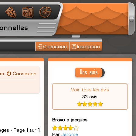
Connexion
Inscription
Vos avis
um
Connexion
Voir tous les avis
33 avis
Bravo a jacques
ages • Page
1
sur
1
Par
Jerome