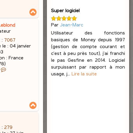
Super logiciel
H
a
u
Par
Jean-Marc
Leblond
t
ateur
Utilisateur des fonctions
basiques de Money depuis 1997
 :
7067
 le :
04 janvier
(gestion de compte courant et
03
c'est à peu près tout), j'ai franchi
on :
France
le pas Gesfine en 2014. Logiciel
78)
surpuissant par rapport à mon
C
usage, j...
Lire la suite
o
n
t
a
c
H
t
a
e
u
r
t
J
 :
279
a
 le :
27 juin