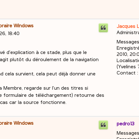
poraire Windows
Jacques 
Administr
26, 18:40
Messages
Enregistré
uvé d'explication à ce stade, plus que le
2010, 20:
s'agit plutôt du déroulement de la navigation
Localisati
(Yvelines 
Contact :
and cela survient, cela peut déjà donner une
Membre, regarde sur l'un des titres si
a le formulaire de téléchargement) retourne des
 cas car la source fonctionne.
poraire Windows
pedro13
Messages
Enregistré