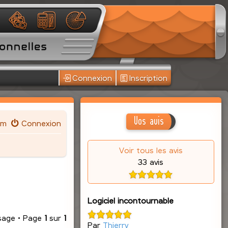
Connexion
Inscription
Vos avis
um
Connexion
Voir tous les avis
33 avis
Logiciel incontournable
sage • Page
1
sur
1
Par
Thierry