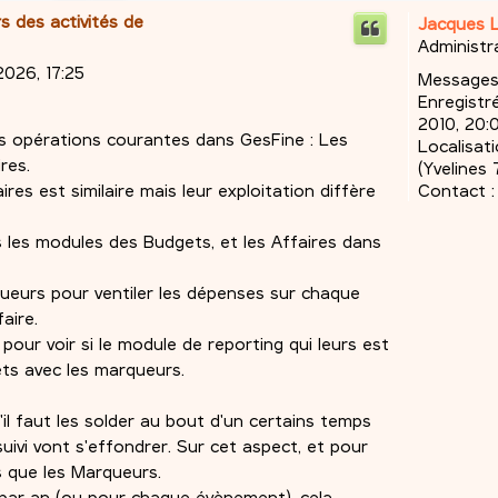
rs des activités de
Jacques 
Administr
2026, 17:25
Messages
Enregistré
2010, 20:
 les opérations courantes dans GesFine : Les
Localisati
res.
(Yvelines 
Contact :
es est similaire mais leur exploitation diffère
 les modules des Budgets, et les Affaires dans
queurs pour ventiler les dépenses sur chaque
aire.
 pour voir si le module de reporting qui leurs est
ets avec les marqueurs.
'il faut les solder au bout d'un certains temps
ivi vont s'effondrer. Sur cet aspect, et pour
s que les Marqueurs.
 par an (ou pour chaque évènement), cela