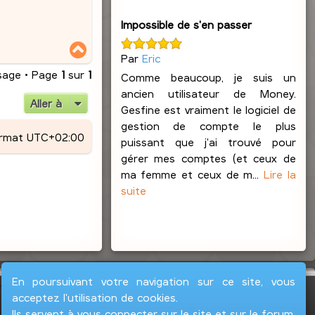
e
s
Impossible de s'en passer
L
e
H
b
Par
Eric
a
u
l
sage • Page
1
sur
1
Comme beaucoup, je suis un
t
o
ancien utilisateur de Money.
n
Aller à
Gesfine est vraiment le logiciel de
d
gestion de compte le plus
ormat
UTC+02:00
puissant que j'ai trouvé pour
gérer mes comptes (et ceux de
ma femme et ceux de m...
Lire la
suite
En poursuivant votre navigation sur ce site, vous
acceptez l'utilisation de cookies.
Ils servent à vous connecter sur le site et sur le forum,