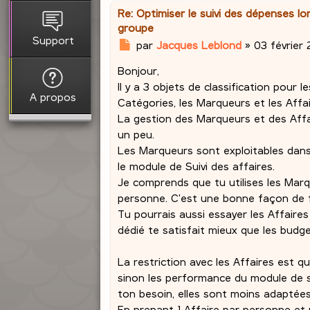
Re: Optimiser le suivi des dépenses lo
groupe
Support
M
par
Jacques Leblond
»
03 février 
e
Bonjour,
s
s
Il y a 3 objets de classification pour
A propos
a
Catégories, les Marqueurs et les Affai
g
La gestion des Marqueurs et des Affair
e
un peu.
Les Marqueurs sont exploitables dans
le module de Suivi des affaires.
Je comprends que tu utilises les Mar
personne. C'est une bonne façon de f
Tu pourrais aussi essayer les Affaires
dédié te satisfait mieux que les budg
La restriction avec les Affaires est qu
sinon les performance du module de su
ton besoin, elles sont moins adaptée
En prenant 1 Affaire par personne et