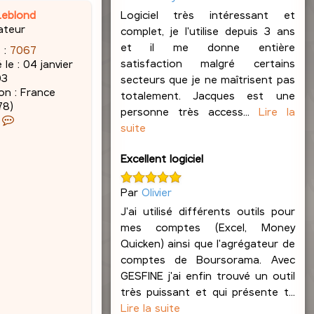
Leblond
Logiciel très intéressant et
ateur
complet, je l'utilise depuis 3 ans
et il me donne entière
 :
7067
satisfaction malgré certains
 le :
04 janvier
03
secteurs que je ne maîtrisent pas
on :
France
totalement. Jacques est une
78)
personne très access...
Lire la
C
suite
o
n
Excellent logiciel
t
a
c
Par
Olivier
t
J'ai utilisé différents outils pour
e
mes comptes (Excel, Money
r
Quicken) ainsi que l'agrégateur de
J
comptes de Boursorama. Avec
a
c
GESFINE j'ai enfin trouvé un outil
q
très puissant et qui présente t...
u
Lire la suite