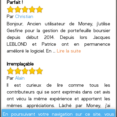
Parfait !
Par
Christian
Bonjour, Ancien utilisateur de Money, j'utilise
Gesfine pour la gestion de portefeuille boursier
depuis début 2014. Depuis lors Jacques
LEBLOND et Patrice ont en permanence
amélioré le logiciel. En ...
Lire la suite
Irremplaçable
Par
Alain
Il est curieux de lire comme tous les
contributeurs qui se sont exprimés dans cet avis
ont vécu la même expérience et apportent les
mêmes appréciations. Lâché par Money, j'ai
rapatrié en 2013 12 ann...
Lire la suite
En poursuivant votre navigation sur ce site, vous