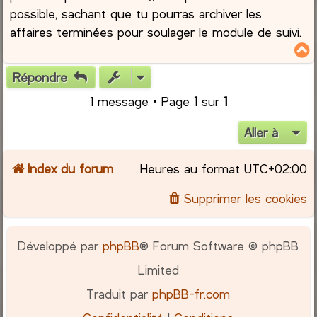
possible, sachant que tu pourras archiver les
affaires terminées pour soulager le module de suivi.
Répondre
t
1 message • Page
1
sur
1
Aller à
Index du forum
Heures au format
UTC+02:00
Supprimer les cookies
Développé par
phpBB
® Forum Software © phpBB
Limited
Traduit par
phpBB-fr.com