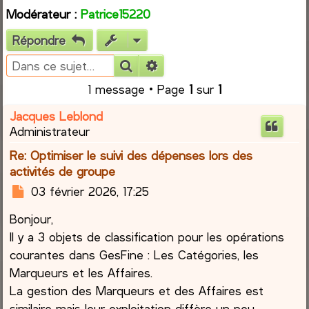
Modérateur :
Patrice15220
e
Répondre
r
Rechercher
Recherche avancée
c
1 message • Page
1
sur
1
h
Jacques Leblond
Administrateur
e
Re: Optimiser le suivi des dépenses lors des
r
activités de groupe
M
03 février 2026, 17:25
e
Bonjour,
s
s
Il y a 3 objets de classification pour les opérations
a
courantes dans GesFine : Les Catégories, les
g
Marqueurs et les Affaires.
e
La gestion des Marqueurs et des Affaires est
similaire mais leur exploitation diffère un peu.