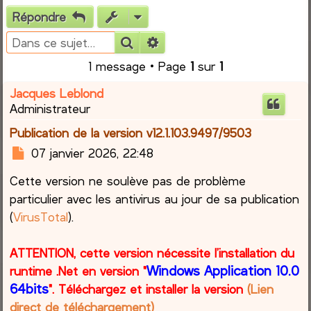
Répondre
e
Rechercher
Recherche avancée
r
1 message • Page
1
sur
1
c
Jacques Leblond
Administrateur
h
Publication de la version v12.1.103.9497/9503
e
M
07 janvier 2026, 22:48
e
r
Cette version ne soulève pas de problème
s
s
particulier avec les antivirus au jour de sa publication
a
(
VirusTotal
).
g
e
ATTENTION, cette version nécessite l’installation du
Windows Application 10.0
runtime .Net en version "
64bits
". Téléchargez et installer la version
(Lien
direct de téléchargement)