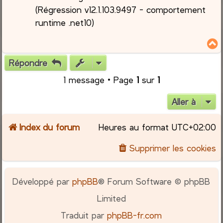
(Régression v12.1.103.9497 - comportement
runtime .net10)
Répondre
t
1 message • Page
1
sur
1
Aller à
Index du forum
Heures au format
UTC+02:00
Supprimer les cookies
Développé par
phpBB
® Forum Software © phpBB
Limited
Traduit par
phpBB-fr.com