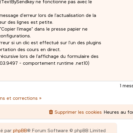
tTextBySendkey ne fonctionne pas avec le
message d'erreur lors de l'actualisation de la
eur des lignes est petite.
Copier l'image" dans le presse papier ne
configurations.
eur si un clic est effectué sur l'un des plugins
ortation des cours en direct.
récursive lors de l'affichage du formulaire des
1.103.9497 - comportement runtime .net10)
1 mes
ns et corrections »
Supprimer les cookies
Heures au f
pé par
phpBB
® Forum Software © phpBB Limited