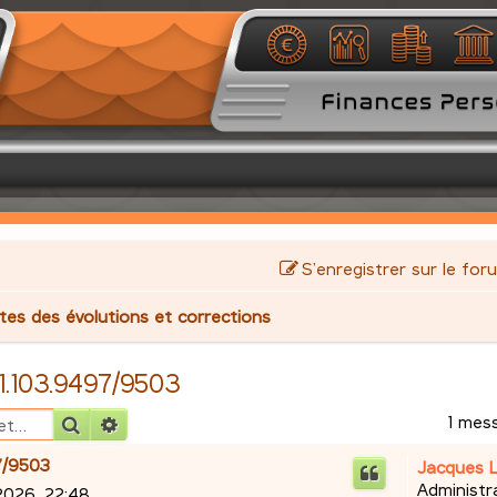
S’enregistrer sur le for
stes des évolutions et corrections
2.1.103.9497/9503
1 mes
Rechercher
Recherche avancée
97/9503
Jacques 
Administr
2026, 22:48