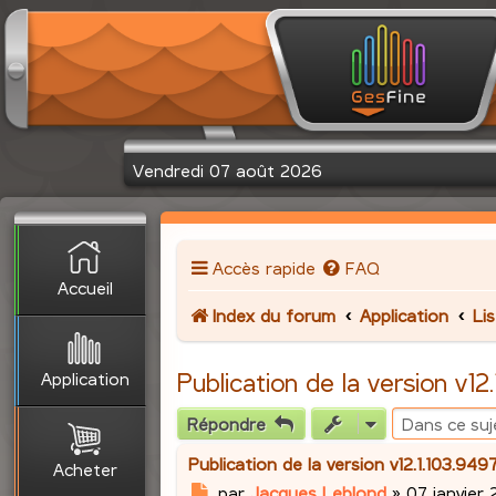
Vendredi 07 août 2026
Accès rapide
FAQ
Accueil
Index du forum
Application
Li
Application
Publication de la version v1
Répondre
Publication de la version v12.1.103.94
Acheter
M
par
Jacques Leblond
»
07 janvier 