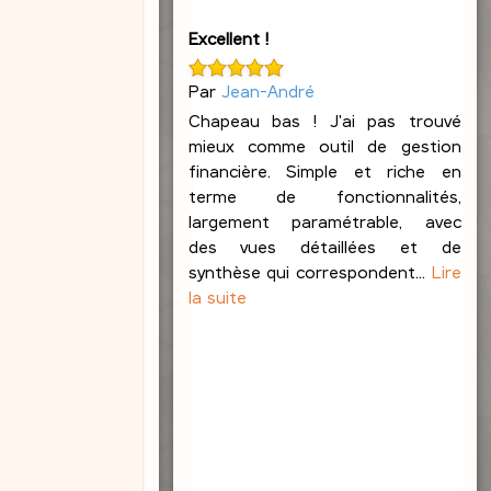
e
b
Excellent !
l
o
Par
Jean-André
n
Chapeau bas ! J'ai pas trouvé
d
mieux comme outil de gestion
financière. Simple et riche en
terme de fonctionnalités,
largement paramétrable, avec
des vues détaillées et de
synthèse qui correspondent...
Lire
la suite