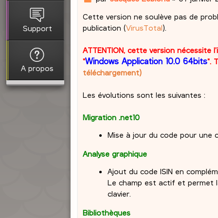
e
Cette version ne soulève pas de problè
s
s
publication (
VirusTotal
).
Support
a
g
ATTENTION, cette version nécessite l’i
e
Windows Application 10.0 64bits
"
". 
A propos
téléchargement)
Les évolutions sont les suivantes :
Migration .net10
Mise à jour du code pour une c
Analyse graphique
Ajout du code ISIN en compléme
Le champ est actif et permet la
clavier.
Bibliothèques