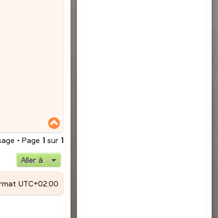
H
a
u
sage • Page
1
sur
1
t
Aller à
ormat
UTC+02:00