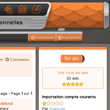
Connexion
Inscription
Vos avis
um
Connexion
Voir tous les avis
33 avis
sage • Page
1
sur
1
Importation compte courants
Leblond
ateur
Par
François