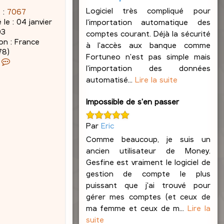
Logiciel très compliqué pour
 :
7067
 le :
04 janvier
l'importation automatique des
03
comptes courant. Déjà la sécurité
on :
France
à l'accès aux banque comme
78)
Fortuneo n'est pas simple mais
C
l'importation des données
o
automatisé...
Lire la suite
n
t
a
Impossible de s'en passer
c
t
Par
Eric
e
Comme beaucoup, je suis un
r
ancien utilisateur de Money.
J
a
Gesfine est vraiment le logiciel de
c
gestion de compte le plus
q
puissant que j'ai trouvé pour
u
gérer mes comptes (et ceux de
e
ma femme et ceux de m...
Lire la
s
suite
L