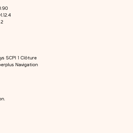
0.90
1.12.4
 2
ys SCPI 1 Clôture
erplus Navigation
on.