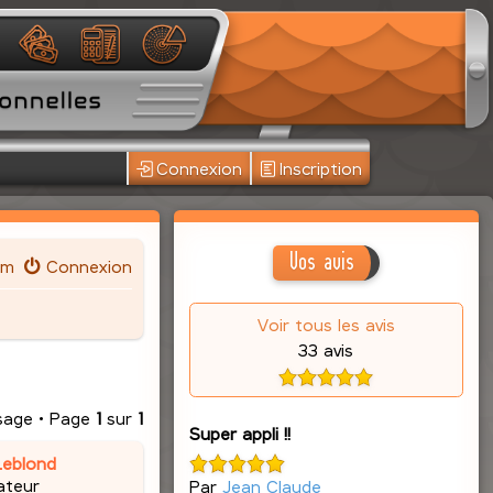
Connexion
Inscription
Vos avis
um
Connexion
Voir tous les avis
33 avis
sage • Page
1
sur
1
Super appli !!
Leblond
ateur
Par
Jean Claude