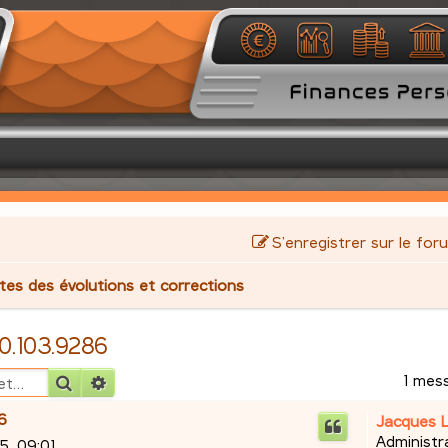
S’enregistrer sur le for
stes des évolutions et corrections
.0.103.9286
1 mes
Rechercher
Recherche avancée
86
Jacques 
Administr
5, 09:01