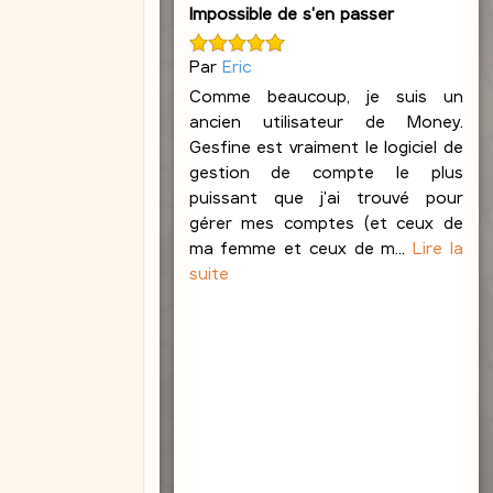
Impossible de s'en passer
e
b
l
Par
Eric
o
Comme beaucoup, je suis un
n
ancien utilisateur de Money.
d
Gesfine est vraiment le logiciel de
gestion de compte le plus
puissant que j'ai trouvé pour
gérer mes comptes (et ceux de
ma femme et ceux de m...
Lire la
suite