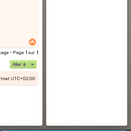
H
a
u
sage • Page
1
sur
1
t
Aller à
ormat
UTC+02:00