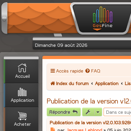
Dimanche 09 août 2026
Accès rapide
FAQ
Accueil
Index du forum
Application
Li
Application
Publication de la version v12
Répondre
Publication de la version v12.0.103.92
Acheter
M
par
Jacques Leblond
»
05 juin 202