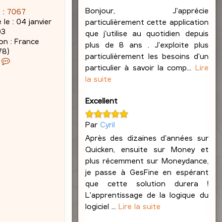
Bonjour, J'apprécie
 :
7067
 le :
04 janvier
particulièrement cette application
03
que j'utilise au quotidien depuis
on :
France
plus de 8 ans . J'exploite plus
78)
particulièrement les besoins d'un
C
particulier à savoir la comp...
Lire
o
la suite
n
t
a
Excellent
c
t
Par
Cyril
e
Après des dizaines d'années sur
r
Quicken, ensuite sur Money et
J
a
plus récemment sur Moneydance,
c
je passe à GesFine en espérant
q
que cette solution durera !
u
L'apprentissage de la logique du
e
logiciel ...
Lire la suite
s
L