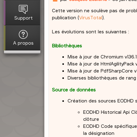
e
Cette version ne soulève pas de problè
s
s
publication (
VirusTotal
).
Support
a
g
Les évolutions sont les suivantes :
e
A propos
Bibliothèques
Mise à jour de Chromium v136.1
Mise à jour de HtmlAgilityPack v1
Mise à jour de PdfSharpCore v1
Diverses bibliothèques de rang
Source de données
Création des sources EODHD s
EODHD Historical Api Cl
clôture
EODHD Code spécifique 
la désignation