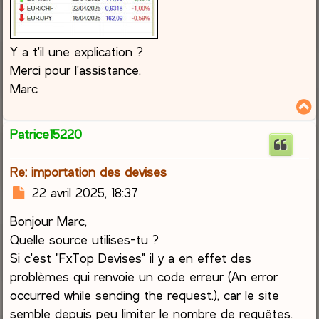
Y a t'il une explication ?
Merci pour l'assistance.
Marc
Patrice15220
t
Re: importation des devises
M
22 avril 2025, 18:37
e
Bonjour Marc,
s
s
Quelle source utilises-tu ?
a
Si c'est "FxTop Devises" il y a en effet des
g
problèmes qui renvoie un code erreur (An error
e
occurred while sending the request.), car le site
semble depuis peu limiter le nombre de requêtes.