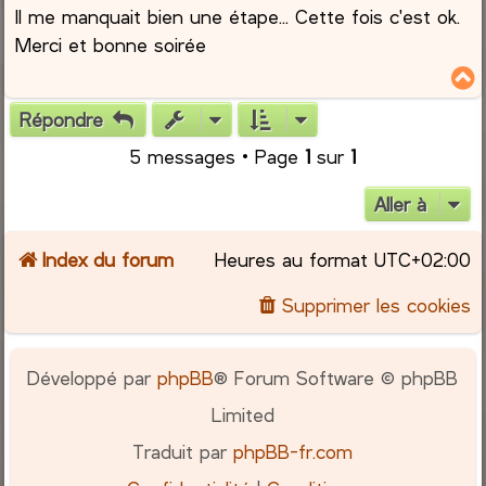
Il me manquait bien une étape... Cette fois c'est ok.
s
s
Merci et bonne soirée
a
g
e
Répondre
t
5 messages • Page
1
sur
1
Aller à
Index du forum
Heures au format
UTC+02:00
Supprimer les cookies
Développé par
phpBB
® Forum Software © phpBB
Limited
Traduit par
phpBB-fr.com