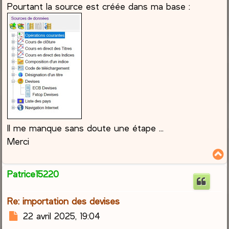
Pourtant la source est créée dans ma base :
Il me manque sans doute une étape ...
Merci
Patrice15220
t
Re: importation des devises
M
22 avril 2025, 19:04
e