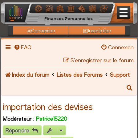
Connexion
Inscription
FAQ
Connexion
S’enregistrer sur le forum
Index du forum
Listes des Forums
Support
R
e
importation des devises
c
Modérateur :
Patrice15220
h
Répondre
e