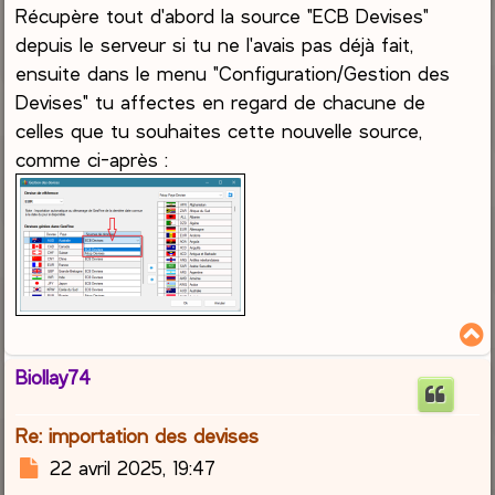
Récupère tout d'abord la source "ECB Devises"
s
s
depuis le serveur si tu ne l'avais pas déjà fait,
a
ensuite dans le menu "Configuration/Gestion des
g
Devises" tu affectes en regard de chacune de
e
celles que tu souhaites cette nouvelle source,
comme ci-après :
Biollay74
t
Re: importation des devises
M
22 avril 2025, 19:47
e