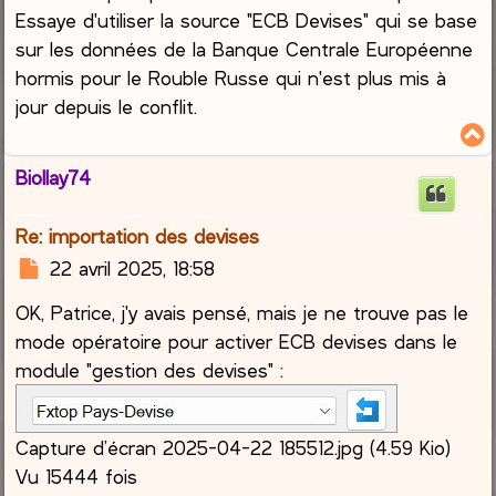
Essaye d'utiliser la source "ECB Devises" qui se base
sur les données de la Banque Centrale Européenne
hormis pour le Rouble Russe qui n'est plus mis à
jour depuis le conflit.
Biollay74
t
Re: importation des devises
M
22 avril 2025, 18:58
e
OK, Patrice, j'y avais pensé, mais je ne trouve pas le
s
s
mode opératoire pour activer ECB devises dans le
a
module "gestion des devises" :
g
e
Capture d’écran 2025-04-22 185512.jpg (4.59 Kio)
Vu 15444 fois