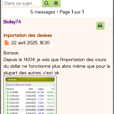
Rechercher
Recherche avancée
r
5 messages • Page
1
sur
1
c
Biollay74
h
importation des devises
e
M
22 avril 2025, 18:30
e
r
Bonsoir,
s
s
Depuis le 14/04, je vois que l'importation des cours
a
du dollar ne fonctionne plus alors même que pour la
g
plupart des autres, c'est ok :
e