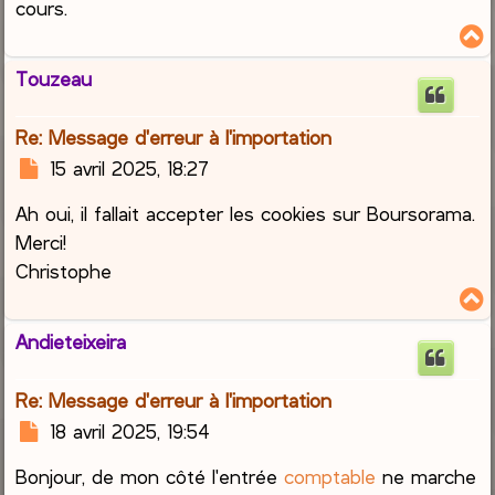
cours.
e
Touzeau
t
Re: Message d'erreur à l'importation
M
15 avril 2025, 18:27
e
Ah oui, il fallait accepter les cookies sur Boursorama.
s
s
Merci!
a
Christophe
g
e
Andieteixeira
t
Re: Message d'erreur à l'importation
M
18 avril 2025, 19:54
e
Bonjour, de mon côté l'entrée
comptable
ne marche
s