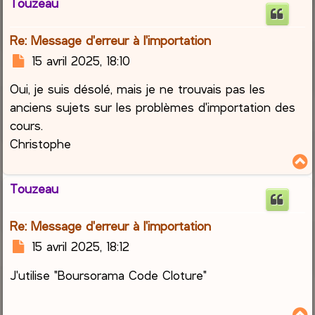
Touzeau
t
Re: Message d'erreur à l'importation
M
15 avril 2025, 18:10
e
Oui, je suis désolé, mais je ne trouvais pas les
s
s
anciens sujets sur les problèmes d'importation des
a
cours.
g
Christophe
e
Touzeau
t
Re: Message d'erreur à l'importation
M
15 avril 2025, 18:12
e
J'utilise "Boursorama Code Cloture"
s
s
a