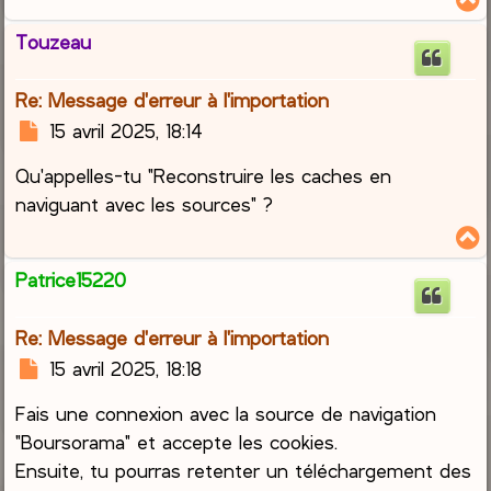
g
e
Touzeau
t
Re: Message d'erreur à l'importation
M
15 avril 2025, 18:14
e
Qu'appelles-tu "Reconstruire les caches en
s
s
naviguant avec les sources" ?
a
g
e
Patrice15220
t
Re: Message d'erreur à l'importation
M
15 avril 2025, 18:18
e
Fais une connexion avec la source de navigation
s
s
"Boursorama" et accepte les cookies.
a
Ensuite, tu pourras retenter un téléchargement des
g