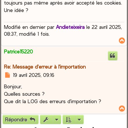
s
toujours pas même après avoir accepté les cookies.
a
Une idée ?
g
e
Modifié en dernier par
Andieteixeira
le 22 avril 2025,
08:37, modifié 1 fois.
Patrice15220
t
Re: Message d'erreur à l'importation
M
19 avril 2025, 09:16
e
Bonjour,
s
s
Quelles sources ?
a
Que dit la LOG des erreurs d'importation ?
g
e
Répondre
t