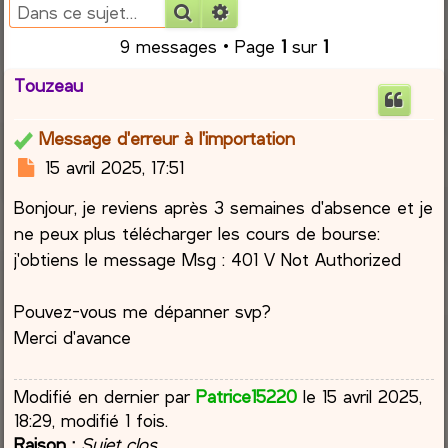
Rechercher
Recherche avancée
r
9 messages • Page
1
sur
1
c
Touzeau
h
Message d'erreur à l'importation
e
M
15 avril 2025, 17:51
e
r
Bonjour, je reviens après 3 semaines d'absence et je
s
s
ne peux plus télécharger les cours de bourse:
a
j'obtiens le message Msg : 401 V Not Authorized
g
e
Pouvez-vous me dépanner svp?
Merci d'avance
Modifié en dernier par
Patrice15220
le 15 avril 2025,
18:29, modifié 1 fois.
Raison :
Sujet clos