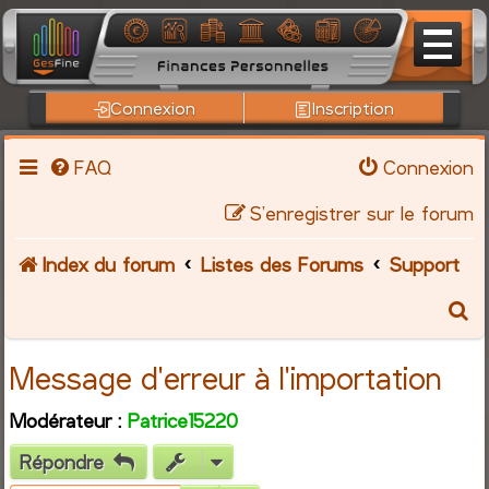
Connexion
Inscription
FAQ
Connexion
S’enregistrer sur le forum
Index du forum
Listes des Forums
Support
R
e
Message d'erreur à l'importation
c
Modérateur :
Patrice15220
h
Répondre
e