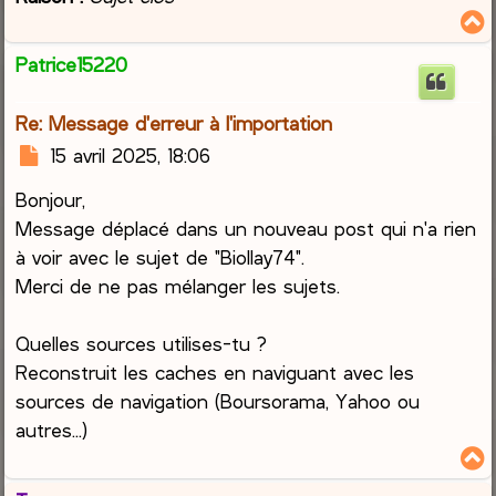
Patrice15220
t
Re: Message d'erreur à l'importation
M
15 avril 2025, 18:06
e
Bonjour,
s
s
Message déplacé dans un nouveau post qui n'a rien
a
à voir avec le sujet de "Biollay74".
g
Merci de ne pas mélanger les sujets.
e
Quelles sources utilises-tu ?
Reconstruit les caches en naviguant avec les
sources de navigation (Boursorama, Yahoo ou
autres...)